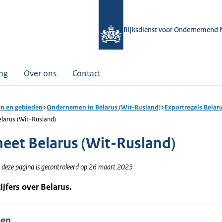
Rijksdienst voor Ondernemend 
ing
Over ons
Contact
n en gebieden
Ondernemen in Belarus (Wit-Rusland)
Exportregels Belar
larus (Wit-Rusland)
heet Belarus (Wit-Rusland)
 deze pagina is gecontroleerd op 26 maart 2025
ijfers over Belarus.
een