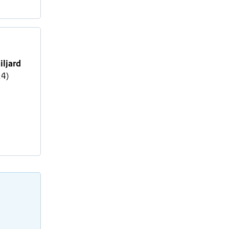
iljard
24)