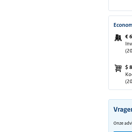
Econom
€ 
In
(2
$ 
Ko
(2
Vrage
Onze advi