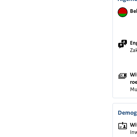
Be
En
Zak
Wi
ro
Mu
Demogr
Wi
In