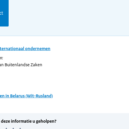
m
ct
nternationaal ondernemen
n:
van Buitenlandse Zaken
n in Belarus (Wit-Rusland)