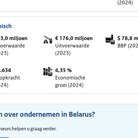
(2024)
isch
63,0 miljoen
€ 176,0 miljoen
$ 78,8 m
voerwaarde
Uitvoerwaarde
BBP (20
023)
(2023)
8.634
4,35 %
opkracht
Economische
024)
groei (2024)
n over ondernemen in Belarus?
seurs helpen u graag verder.