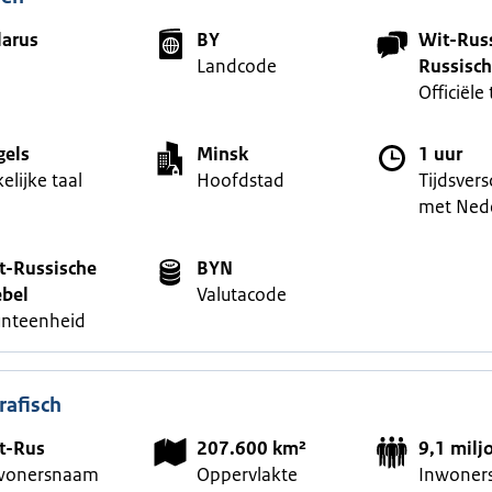
larus
BY
Wit-Russ
Landcode
Russisch
Officiële 
gels
Minsk
1 uur
elijke taal
Hoofdstad
Tijdsvers
met Ned
t-Russische
BYN
ebel
Valutacode
nteenheid
afisch
t-Rus
207.600 km²
9,1 milj
wonersnaam
Oppervlakte
Inwoners