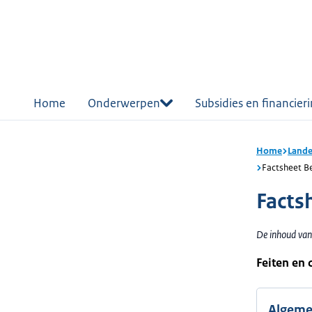
r de
tent
Home
Onderwerpen
Subsidies en financier
Home
Lande
Factsheet Be
Facts
De inhoud van
Feiten en c
Algem