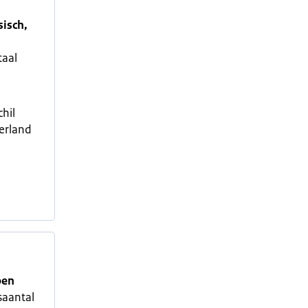
isch,
taal
chil
erland
oen
aantal