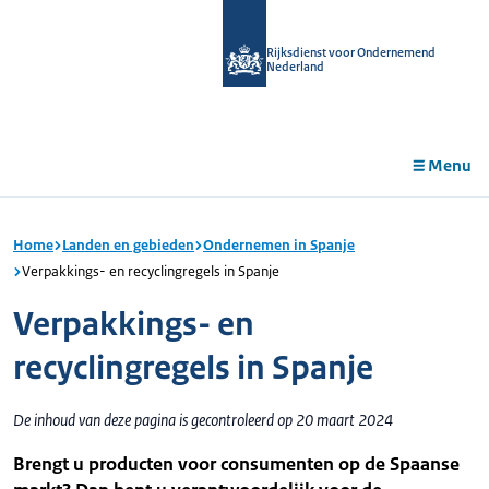
r de
tent
Rijksdienst voor Ondernemend
Nederland
Menu
Home
Landen en gebieden
Ondernemen in Spanje
Verpakkings- en recyclingregels in Spanje
Verpakkings- en
recyclingregels in Spanje
De inhoud van deze pagina is gecontroleerd op 20 maart 2024
Brengt u producten voor consumenten op de Spaanse