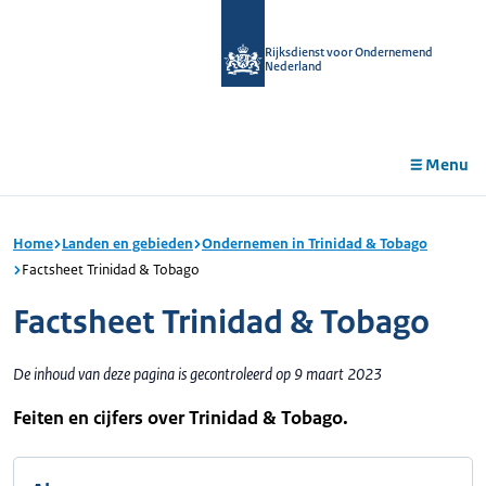
r de
tent
Rijksdienst voor Ondernemend
Nederland
Menu
Home
Landen en gebieden
Ondernemen in Trinidad & Tobago
Factsheet Trinidad & Tobago
Factsheet Trinidad & Tobago
De inhoud van deze pagina is gecontroleerd op 9 maart 2023
Feiten en cijfers over Trinidad & Tobago.