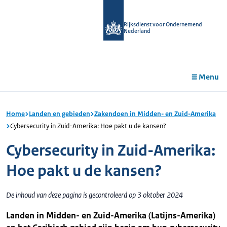
r de
tent
Rijksdienst voor Ondernemend
Nederland
Menu
Home
Landen en gebieden
Zakendoen in Midden- en Zuid-Amerika
Cybersecurity in Zuid-Amerika: Hoe pakt u de kansen?
Cybersecurity in Zuid-Amerika:
Hoe pakt u de kansen?
De inhoud van deze pagina is gecontroleerd op 3 oktober 2024
Landen in Midden- en Zuid-Amerika (Latijns-Amerika)