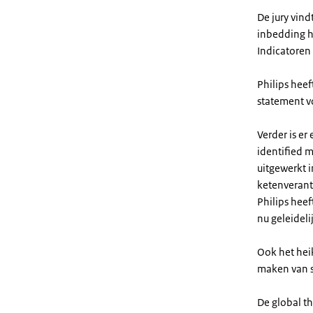
De jury vind
inbedding he
Indicatoren 
Philips hee
statement v
Verder is er
identified 
uitgewerkt i
ketenverant
Philips heef
nu geleideli
Ook het hei
maken van su
De global t