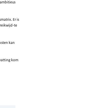
 ambitieus
matrix. Er is
reikwijd-te
eksten kan
nvatting kom