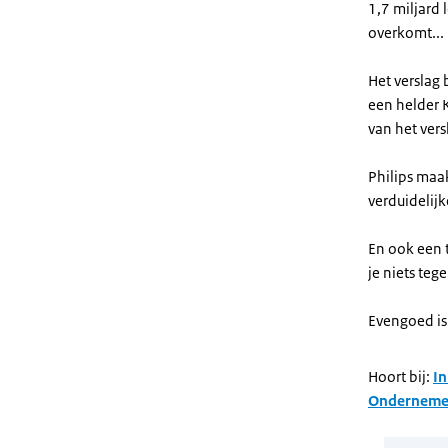
1,7 miljard
overkomt...
Het verslag 
een helder K
van het versl
Philips maa
verduidelijk
En ook een 
je niets teg
Evengoed is 
Hoort bij:
In
Ondernemen