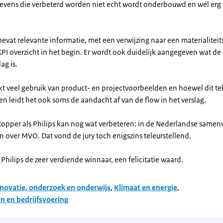
 levens die verbeterd worden niet echt wordt onderbouwd en wel erg
bevat relevante informatie, met een verwijzing naar een materialiteits
PI overzicht in het begin. Er wordt ook duidelijk aangegeven wat de 
ag is.
kt veel gebruik van product- en projectvoorbeelden en hoewel dit t
en leidt het ook soms de aandacht af van de flow in het verslag.
topper als Philips kan nog wat verbeteren: in de Nederlandse same
en over MVO. Dat vond de jury toch enigszins teleurstellend.
Philips de zeer verdiende winnaar, een felicitatie waard.
novatie, onderzoek en onderwijs
,
Klimaat en energie
,
 en bedrijfsvoering