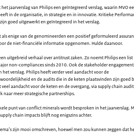
t het jaarverslag van Philips een geïntegreerd verslag, waarin MVO ee
eft in de organisatie, in strategie en in innovatie. Kritieke Perform
zijn goed uitgewerkt en geïntegreerd in het verslag.
ft als enige van de genomineerden een positief geformuleerd assura
oor de niet-financiële informatie opgenomen. Hulde daarvoor.
 een uitgebreid verhaal over antitrust zaken. Zo noemt Philips een list
major non-compliances sinds 2010. Ook de stakeholder engagement
n het verslag. Philips heeft verder veel aandacht voor de
woordelijkheid en de audits die in de keten plaatsvinden zijn goed 
t veel aandacht voor de keten en de overgang, via supply chain audits
jk naar meer strategische partnerships.
kele punt van conflict minerals wordt besproken in het jaarverslag. 
pply chain impacts blijft nog enigszins achter.
hema’s zijn mooi omschreven, hoewel men zou kunnen zeggen dat he