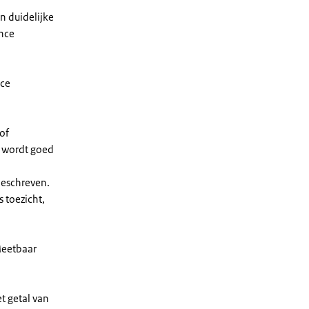
n duidelijke
ance
nce
 of
 wordt goed
beschreven.
 toezicht,
Meetbaar
t getal van