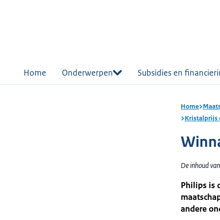
r de
tent
Home
Onderwerpen
Subsidies en financier
Home
Maats
Kristalprij
Winna
De inhoud van 
Philips is
maatschapp
andere on