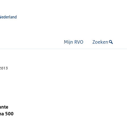
Nederland
Mijn RVO
Zoeken
 2013
ante
jna 500