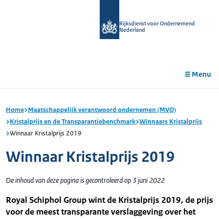
r de
tent
Rijksdienst voor Ondernemend
Nederland
Menu
Home
Maatschappelijk verantwoord ondernemen (MVO)
Kristalprijs en de Transparantiebenchmark
Winnaars Kristalprijs
Winnaar Kristalprijs 2019
Winnaar Kristalprijs 2019
De inhoud van deze pagina is gecontroleerd op 3 juni 2022
Royal Schiphol Group wint de Kristalprijs 2019, de prijs
voor de meest transparante verslaggeving over het