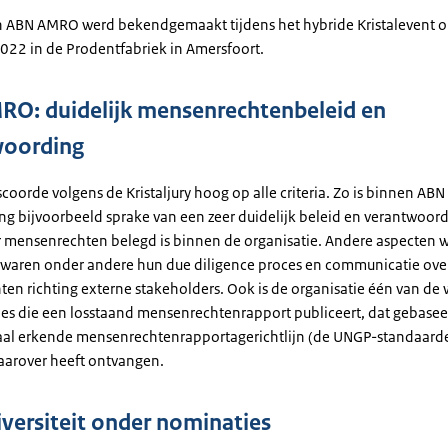
n ABN AMRO werd bekendgemaakt tijdens het hybride Kristalevent 
22 in de Prodentfabriek in Amersfoort.
O: duidelijk mensenrechtenbeleid en
woording
oorde volgens de Kristaljury hoog op alle criteria. Zo is binnen AB
ing bijvoorbeeld sprake van een zeer duidelijk beleid en verantwoor
 mensenrechten belegd is binnen de organisatie. Andere aspecten wa
 waren onder andere hun due diligence proces en communicatie ove
en richting externe stakeholders. Ook is de organisatie één van de 
es die een losstaand mensenrechtenrapport publiceert, dat gebasee
aal erkende mensenrechtenrapportagerichtlijn (de UNGP-standaarde
aarover heeft ontvangen.
iversiteit onder nominaties