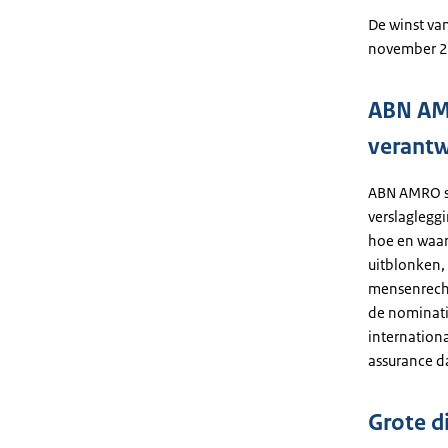
De winst va
november 20
ABN AMR
verant
ABN AMRO sc
verslaglegg
hoe en waar
uitblonken,
mensenrecht
de nominati
internation
assurance d
Grote d