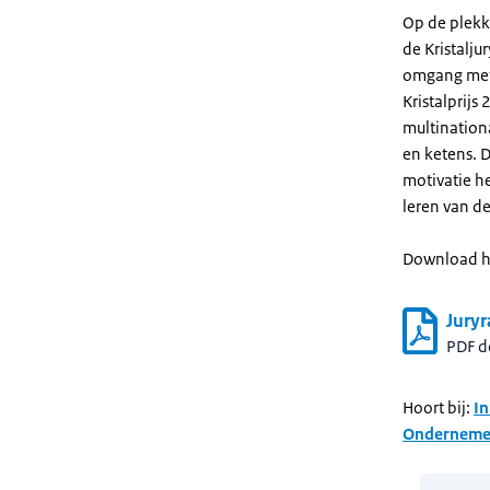
Op de plekke
de Kristalju
omgang met 
Kristalprijs
multinationa
en ketens. D
motivatie h
leren van d
Download he
Jury
PDF 
Hoort bij:
In
Ondernemen