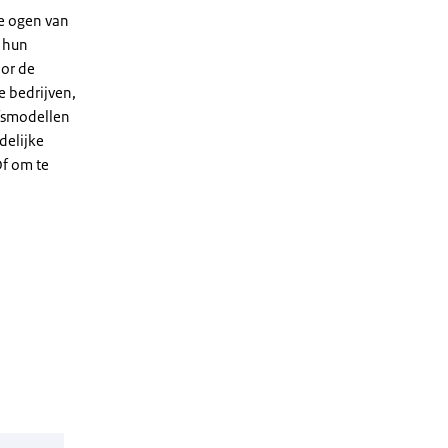
de ogen van
m hun
or de
e bedrijven,
jfsmodellen
delijke
Of om te