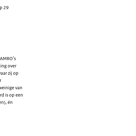
op 29
N AMRO’s
ding over
ar zij op
r
weinige van
rd is op een
n), én