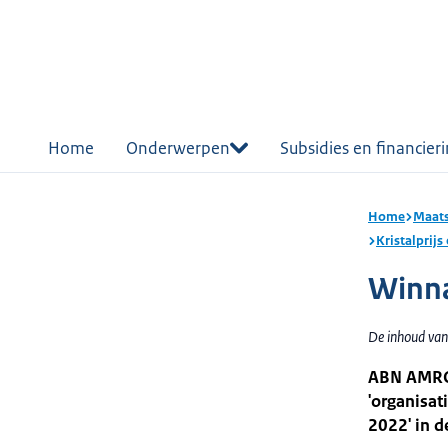
r de
tent
Home
Onderwerpen
Subsidies en financier
Home
Maats
Kristalprij
Winna
De inhoud van
ABN AMRO i
'organisa
2022' in d