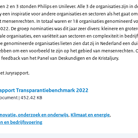
n 2 en 3 stonden Philips en Unilever. Alle 3 de organisaties zijn in 
ry een inspiratie voor andere organisaties en sectoren als het gaat o
mensenrechten. In totaal waren er 18 organisaties genomineerd vo
 2022. De groep nominaties was dit jaar zeer divers: kleinere en groter
le organisaties, een variëteit aan sectoren en complexiteit in bedri
e genomineerde organisaties lieten zien dat zij in Nederland een dui
ebben om een voorbeeld te zijn op het gebied van mensenrechten. 
e feedback van het Panel van Deskundigen en de Kristaljury.
t Juryrapport.
rapport Transparantiebenchmark 2022
document
|
452.42 KB
novatie, onderzoek en onderwijs
,
Klimaat en energie
,
 en bedrijfsvoering