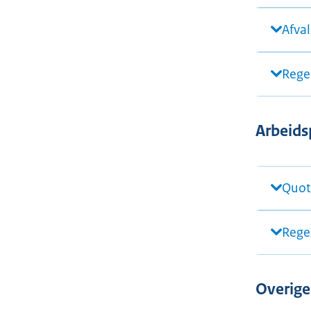
Afval
Rege
Arbeids
Quot
Rege
Overige