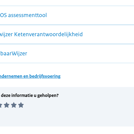
S assessmenttool
ijzer Ketenverantwoordelijkheid
baarWijzer
dernemen en bedrijfsvoering