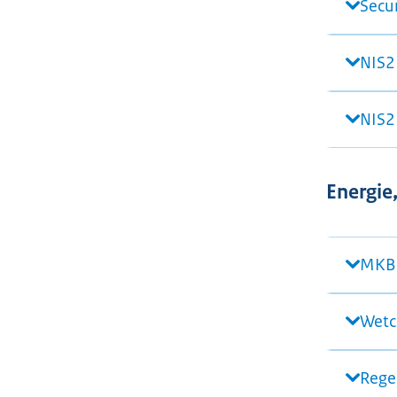
Secu
NIS2
NIS2
Energie
MKB 
Wetc
Rege