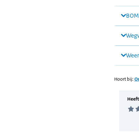
BOMO
Wegw
Weer
Hoort bij:
On