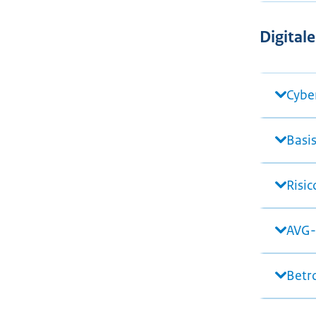
Digitale
Cybe
Basi
Risic
AVG-
Betr