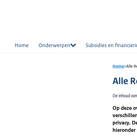
r de
tent
Home
Onderwerpen
Subsidies en financier
Home
Alle 
Alle 
De inhoud van
Op deze ov
verschille
privacy. D
hieronder 