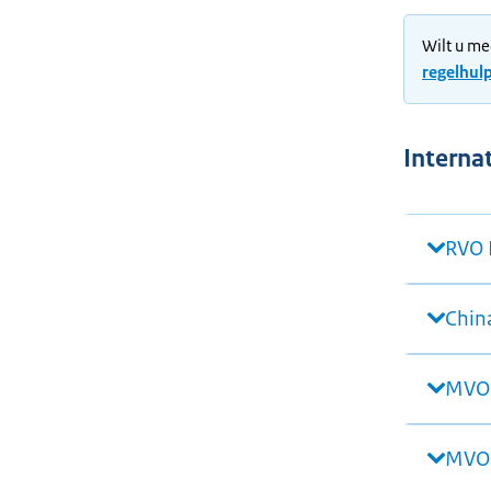
Wilt u me
regelhul
Interna
RVO 
Chin
MVO 
MVO 