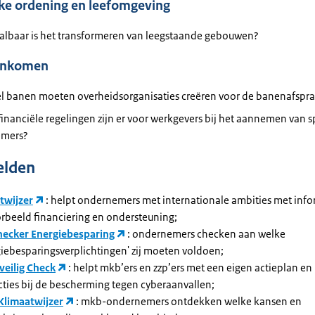
jke ordening en leefomgeving
albaar is het transformeren van leegstaande gebouwen?
inkomen
l banen moeten overheidsorganisaties creëren voor de banenafspr
inanciële regelingen zijn er voor werkgevers bij het aannemen van s
mers?
elden
twijzer
: helpt ondernemers met internationale ambities met info
orbeeld financiering en ondersteuning;
ecker Energiebesparing
: ondernemers checken aan welke
giebesparingsverplichtingen' zij moeten voldoen;
veilig Check
: helpt mkb’ers en zzp’ers met een eigen actieplan en
cties bij de bescherming tegen cyberaanvallen;
limaatwijzer
: mkb-ondernemers ontdekken welke kansen en