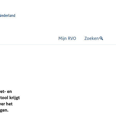
Nederland
Mijn RVO
Zoeken
et- en
ool krijgt
ver het
ngen.