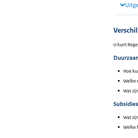
Uitg
Verschi
U kunt Rege
Duurzaam
Hoe ku
Welke r
Wat zij
Subsidies
Wat zij
Welke 