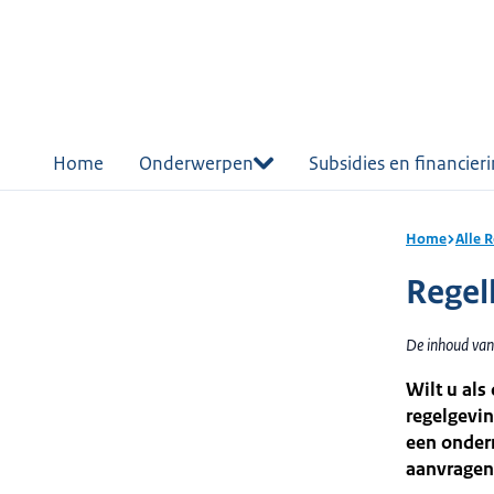
r de
tent
Home
Onderwerpen
Subsidies en financier
Home
Alle 
Regel
De inhoud van 
Wilt u als
regelgevin
een ondern
aanvragen 