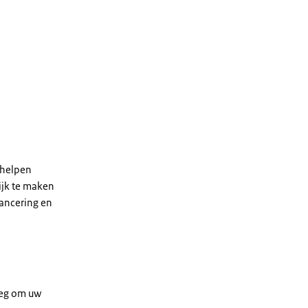
 helpen
ijk te maken
lancering en
leg om uw