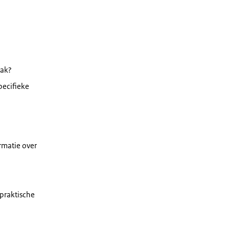
aak?
pecifieke
rmatie over
 praktische