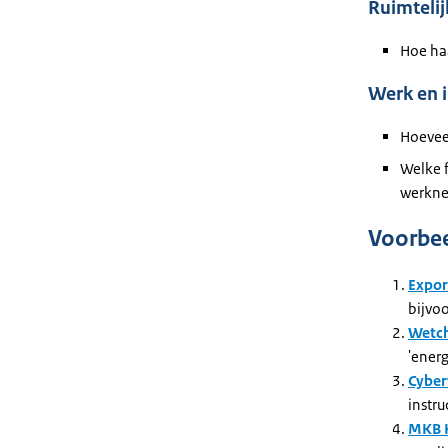
Ruimteli
Hoe ha
Werk en 
Hoevee
Welke f
werkne
Voorbe
Expor
bijvo
Wetch
'ener
Cyber
instru
MKB K