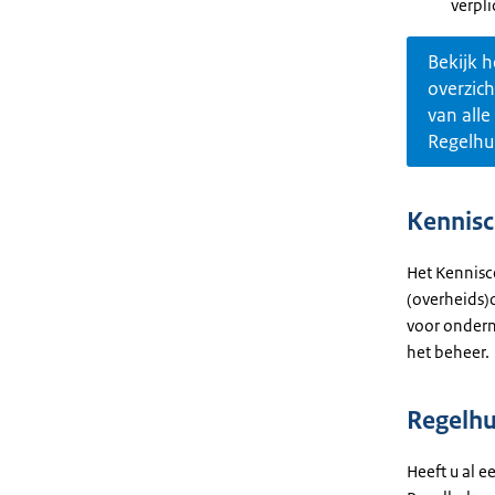
verpl
Bekijk h
overzich
van alle
Regelhu
Kennisc
Het Kennisc
(overheids)
voor ondern
het beheer.
Regelhu
Heeft u al 