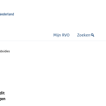
Nederland
Mijn RVO
Zoeken
ubsidies
dit
gen