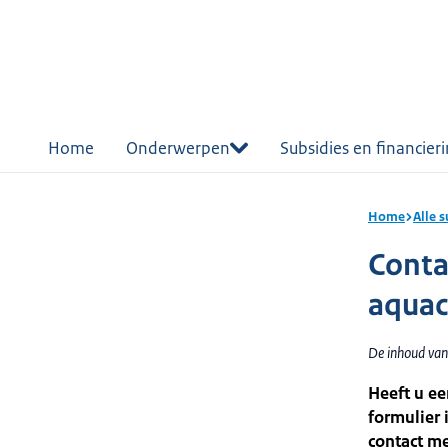
r de
tent
Home
Onderwerpen
Subsidies en financier
Home
Alle 
Contac
aquac
De inhoud van
Heeft u ee
formulier 
contact me