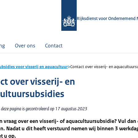
Rijksdienst voor Ondernemend 
ing
Over ons
Contact
subsidies voor visserij en aquacultuur
Contact over visserij- en aquacultuurs
t over visserij- en
ultuursubsidies
 deze pagina is gecontroleerd op 17 augustus 2023
n vraag over een visserij- of aquacultuursubsidie? Vul dan 
in. Nadat u dit heeft verstuurd nemen wij binnen 3 werkda
t u op.