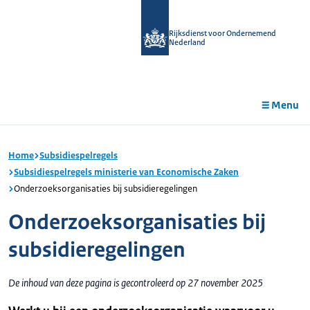
r de
tent
Rijksdienst voor Ondernemend
Nederland
Menu
Home
Subsidiespelregels
Subsidiespelregels ministerie van Economische Zaken
Onderzoeksorganisaties bij subsidieregelingen
Onderzoeksorganisaties bij
subsidieregelingen
De inhoud van deze pagina is gecontroleerd op 27 november 2025