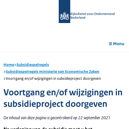
r de
tent
Rijksdienst voor Ondernemend
Nederland
Menu
Home
Subsidiespelregels
Subsidiespelregels ministerie van Economische Zaken
Voortgang en/of wijzigingen in subsidieproject doorgeven
Voortgang en/of wijzigingen in
subsidieproject doorgeven
De inhoud van deze pagina is gecontroleerd op 22 september 2021