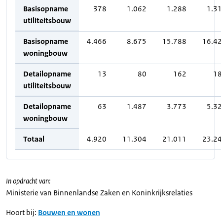
Basisopname
378
1.062
1.288
1.3
utiliteitsbouw
Basisopname
4.466
8.675
15.788
16.4
woningbouw
Detailopname
13
80
162
1
utiliteitsbouw
Detailopname
63
1.487
3.773
5.3
woningbouw
Totaal
4.920
11.304
21.011
23.2
In opdracht van:
Ministerie van Binnenlandse Zaken en Koninkrijksrelaties
Hoort bij:
Bouwen en wonen