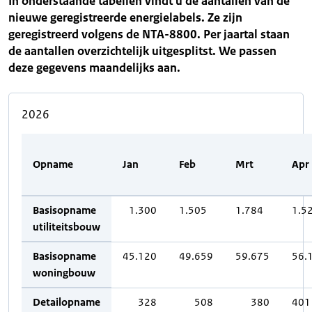
In onderstaande tabellen vindt u de aantallen van de
nieuwe geregistreerde energielabels. Ze zijn
geregistreerd volgens de NTA-8800. Per jaartal staan
de aantallen overzichtelijk uitgesplitst. We passen
deze gegevens maandelijks aan.
2026
Opname
Jan
Feb
Mrt
Apr
Basisopname
1.300
1.505
1.784
1.5
utiliteitsbouw
Basisopname
45.120
49.659
59.675
56.
woningbouw
Detailopname
328
508
380
401