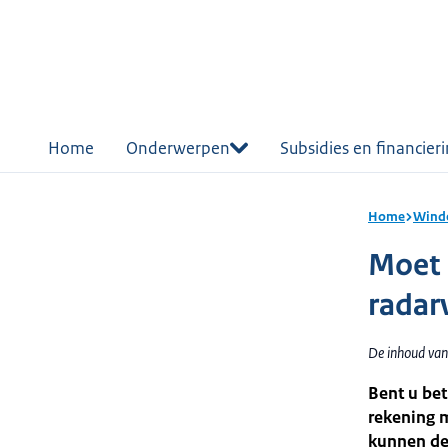
r de
tent
Home
Onderwerpen
Subsidies en financier
Home
Winde
Moet 
radar
De inhoud van
Bent u be
rekening m
kunnen de 