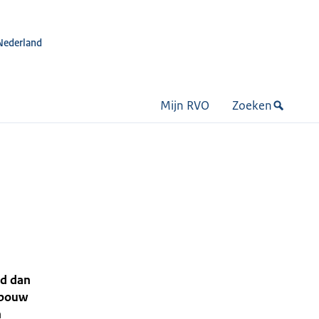
Nederland
Mijn RVO
Zoeken
ud dan
gbouw
n