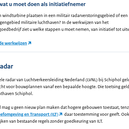
wat u moet doen als initiatiefnemer
n windturbine plaatsen in een militair radarverstoringsgebied of een
gengebied militaire luchthaven? In de werkwijzen van het
goedbedrijf ziet u welke stappen u moet nemen, van initiatief tot uit
de werkwijzen
radar
ele radar van Luchtverkeersleiding Nederland (LVNL) bij Schiphol gel
icht voor bouwplannen vanaf een bepaalde hoogte. Die toetsing geld
hthaven Schiphol.
ed mag u geen nieuw plan maken dat hogere gebouwen toestaat, tenzi
eefomgeving en Transport (ILT)
daar toestemming voor geeft. Ook
jken van bestaande regels zonder goedkeuring van ILT.