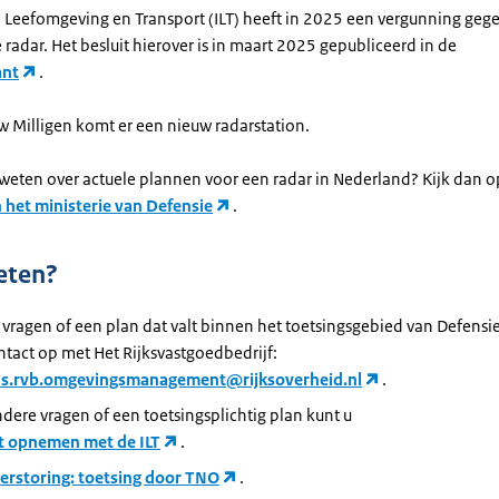
e Leefomgeving en Transport (ILT) heeft in 2025 een vergunning geg
radar. Het besluit hierover is in maart 2025 gepubliceerd in de
ant
.
w Milligen komt er een nieuw radarstation.
 weten over actuele plannen voor een radar in Nederland? Kijk dan o
 het ministerie van Defensie
.
eten?
 vragen of een plan dat valt binnen het toetsingsgebied van Defensi
tact op met Het Rijksvastgoedbedrijf:
s.rvb.omgevingsmanagement@rijksoverheid.nl
.
dere vragen of een toetsingsplichtig plan kunt u
t opnemen met de ILT
.
erstoring: toetsing door TNO
.