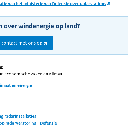
atie van het ministerie van Defensie over radarstations
.
n over windenergie op land?
contact met ons op
n:
van Economische Zaken en Klimaat
imaat en energie
ng radarinstallaties
op radarverstoring - Defensie