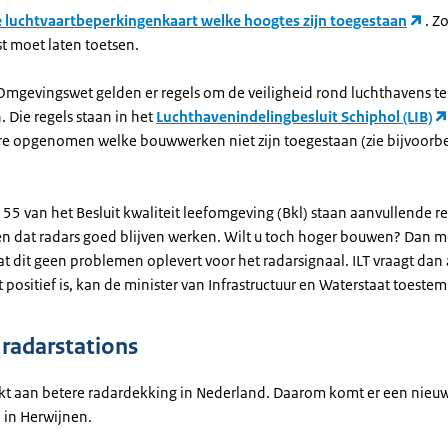
e luchtvaartbeperkingenkaart welke hoogtes zijn toegestaan
. Z
t moet laten toetsen.
Omgevingswet gelden er regels om de veiligheid rond luchthavens te
 Die regels staan in het
Luchthavenindelingbesluit Schiphol (LIB)
e opgenomen welke bouwwerken niet zijn toegestaan (zie bijvoorbe
.155 van het Besluit kwaliteit leefomgeving (Bkl) staan aanvullende re
en dat radars goed blijven werken. Wilt u toch hoger bouwen? Dan m
t dit geen problemen oplevert voor het radarsignaal. ILT vraagt dan
t positief is, kan de minister van Infrastructuur en Waterstaat toest
radarstations
rkt aan betere radardekking in Nederland. Daarom komt er een nieu
 in Herwijnen.