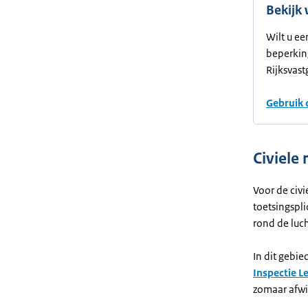
Bekijk 
Wilt u ee
beperkin
Rijksvast
Gebruik 
Civiele 
Voor de civi
toetsingspl
rond de luc
In dit gebi
Inspectie L
zomaar afwi