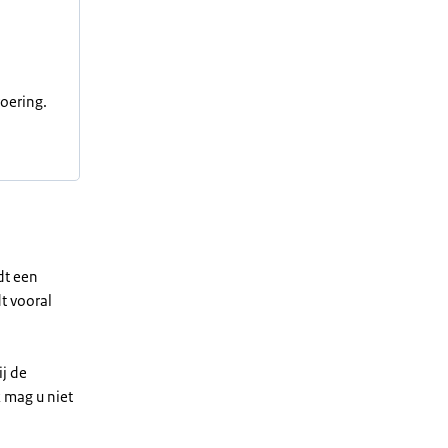
voering.
dt een
t vooral
j de
 mag u niet