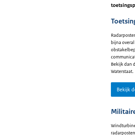
toetsingsp
Toetsin
Radarposten 
bijna overal
obstakelbep
communicati
Bekijk dan d
Waterstaat.
Bekijk 
Militair
Windturbine
radarposten 