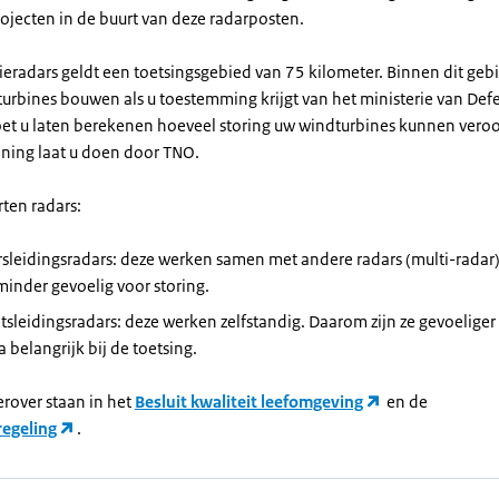
ojecten in de buurt van deze radarposten.
ieradars geldt een toetsingsgebied van 75 kilometer. Binnen dit geb
turbines bouwen als u toestemming krijgt van het ministerie van Defe
et u laten berekenen hoeveel storing uw windturbines kunnen vero
ning laat u doen door TNO.
rten radars:
sleidingsradars: deze werken samen met andere radars (multi-radar
 minder gevoelig voor storing.
sleidingsradars: deze werken zelfstandig. Daarom zijn ze gevoeliger 
a belangrijk bij de toetsing.
erover staan in het
Besluit kwaliteit leefomgeving
en de
egeling
.