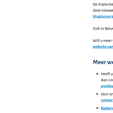
De Inspecti
deze nieuwe 
Staatscour
Ook in Nieu
Wilt u meer
website van
Meer w
Heeft u
dan con
postbu
Voor an
contac
Radarv