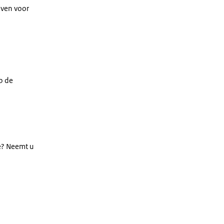
even voor
p de
e? Neemt u