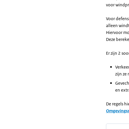
voor windpr
Voor defens
alleen wind
Hiervoor mo
Deze bereke
Er zijn 2 soo
Verkeer
zijn ze
Gevecht
en extr
De regels hi
Omgevingsr