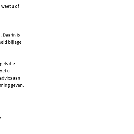
o weet u of
. Daarin is
eld bijlage
gels die
oet u
 advies aan
emming geven.
w