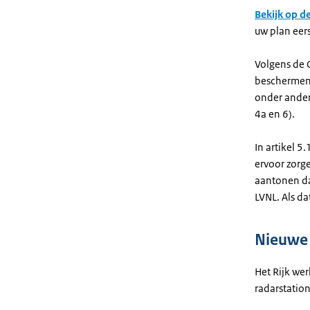
Bekijk op d
uw plan eers
Volgens de 
beschermen.
onder ander
4a en 6).
In artikel 5
ervoor zorg
aantonen da
LVNL. Als da
Nieuwe 
Het Rijk we
radarstation