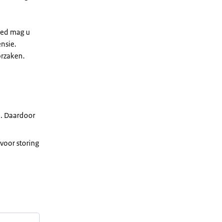
ied mag u
nsie.
orzaken.
). Daardoor
voor storing