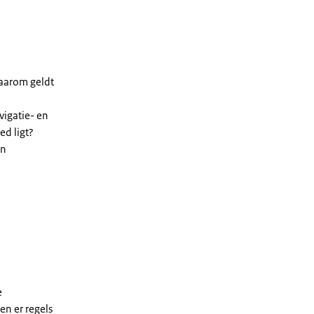
Daarom geldt
vigatie- en
ed ligt?
en
e
en er regels