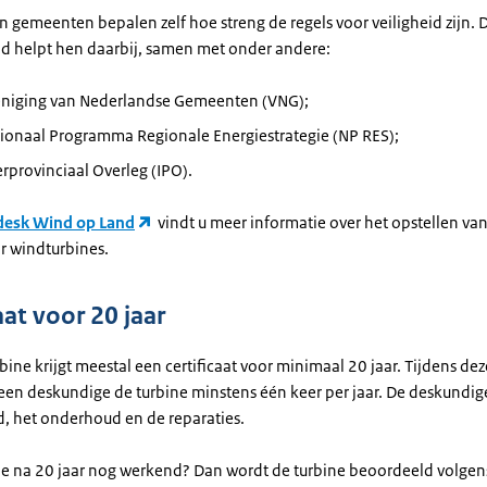
n gemeenten bepalen zelf hoe streng de regels voor veiligheid zijn. 
id helpt hen daarbij, samen met onder andere:
eniging van Nederlandse Gemeenten (VNG);
tionaal Programma Regionale Energiestrategie (NP RES);
erprovinciaal Overleg (IPO).
desk Wind op Land
vindt u meer informatie over het opstellen van
r windturbines.
aat voor 20 jaar
ine krijgt meestal een certificaat voor minimaal 20 jaar. Tijdens de
een deskundige de turbine minstens één keer per jaar. De deskundige
id, het onderhoud en de reparaties.
ine na 20 jaar nog werkend? Dan wordt de turbine beoordeeld volgen