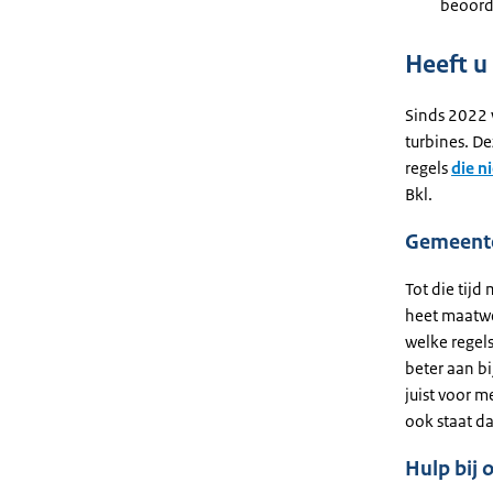
beoorde
Heeft u
Sinds 2022 
turbines. D
regels
die n
Bkl.
Gemeente
Tot die tijd
heet maatwe
welke regels
beter aan b
juist voor 
ook staat d
Hulp bij 