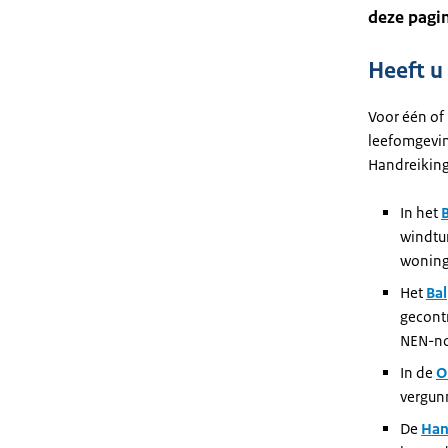
deze pagin
Heeft u 
Voor één of 
leefomgeving
Handreiking
In het
B
windtu
woning
Het
Bal
gecontr
NEN-n
In de
O
vergunn
De
Han