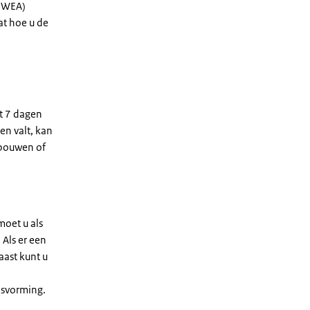
 NWEA)
at hoe u de
ot 7 dagen
 en valt, kan
ebouwen of
moet u als
 Als er een
aast kunt u
ijsvorming.