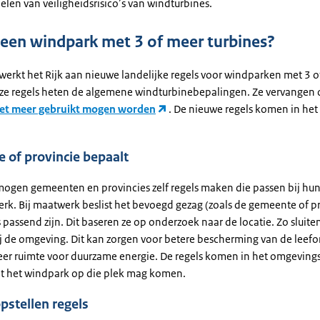
len van veiligheidsrisico’s van windturbines.
 een windpark met 3 of meer turbines?
werkt het Rijk aan nieuwe landelijke regels voor windparken met 3 
eze regels heten de algemene windturbinebepalingen. Ze vervangen
iet meer gebruikt mogen worden
. De nieuwe regels komen in het
 of provincie bepaalt
 mogen gemeenten en provincies zelf regels maken die passen bij hun s
rk. Bij maatwerk beslist het bevoegd gezag (zoals de gemeente of pr
 passend zijn. Dit baseren ze op onderzoek naar de locatie. Zo sluite
ij de omgeving. Dit kan zorgen voor betere bescherming van de leef
meer ruimte voor duurzame energie. De regels komen in het omgeving
at het windpark op die plek mag komen.
opstellen regels