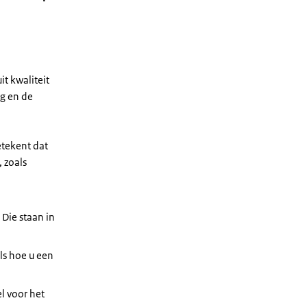
it kwaliteit
ng en de
etekent dat
 zoals
 Die staan in
als hoe u een
l voor het