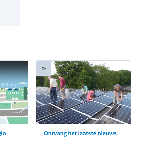
©
Copyrightinformatie
gio
Ontvang het laatste nieuws