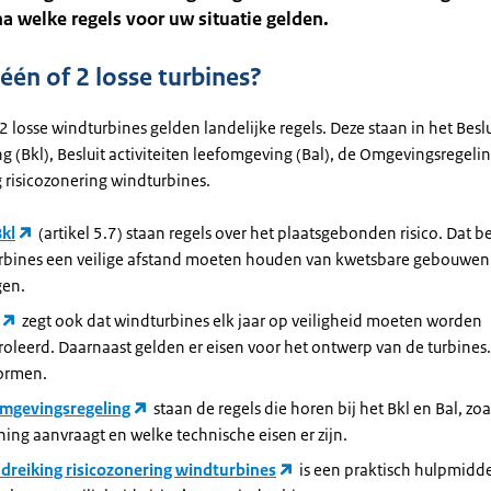
a welke regels voor uw situatie gelden.
één of 2 losse turbines?
2 losse windturbines gelden landelijke regels. Deze staan in het Beslu
 (Bkl), Besluit activiteiten leefomgeving (Bal), de Omgevingsregeli
 risicozonering windturbines.
kl
(artikel 5.7) staan regels over het plaatsgebonden risico. Dat b
rbines een veilige afstand moeten houden van kwetsbare gebouwen,
en.
zegt ook dat windturbines elk jaar op veiligheid moeten worden
oleerd. Daarnaast gelden er eisen voor het ontwerp van de turbines.
ormen.
mgevingsregeling
staan de regels die horen bij het Bkl en Bal, zo
ing aanvraagt en welke technische eisen er zijn.
dreiking risicozonering windturbines
is een praktisch hulpmidde