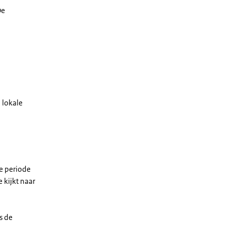
De
 lokale
ze periode
 kijkt naar
s de