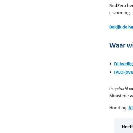
NedZero hee
ijsvorming.
Bekijk de h
Waar wi
Dijkveili
IPLO (ove
In opdracht va
Ministerie 
Hoort bij:
Kl