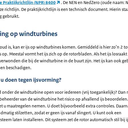
 Praktijkrichtlijn (NPR) 8400
. De NEN en NedZero (oude naam:
 richtlijn. De praktijkrichtlijn is een technisch document. Hierin sta
ig gebruikt.
ing op windturbines
koud is, kan er ijs op windturbines komen. Gemiddeld is hier zo’n 2 t
s op. Meestal vormt het ijs zich op de rotorbladen. Als het ijs losraakt
verwonden die bij de windturbine in de buurt zijn. Het ijs kan ook g
len beschadigen.
 u doen tegen ijsvorming?
d onder de windturbine open voor iedereen (vrij toegankelijk)? Dan 
beheerder van de windturbine het risico op afvallend ijs beoordelen.
oet u maatregelen nemen. U doet bijvoorbeeld extra controles. Daarn
dmatig stilzetten, zodat er geen ijs vanaf slingert. U kunt ook een
ysteem laten installeren. Dit systeem zet de rotor automatisch stil bij 