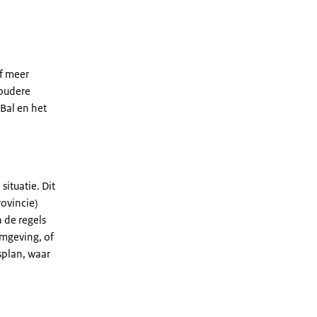
of meer
 oudere
 Bal en het
ituatie. Dit
ovincie)
n de regels
omgeving, of
splan, waar