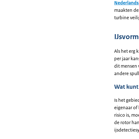
Nederlandse
maakten deze
turbine veil
IJsvorm
Als het erg 
per jaar kan
dit mensen 
andere spul
Wat kunt
Is het gebie
eigenaar of 
risico is, m
de rotor han
ijsdetecties