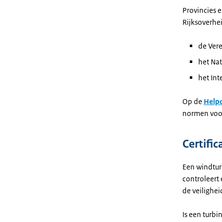
Provincies e
Rijksoverhe
de Ver
het Na
het Int
Op de
Help
normen voo
Certific
Een windturb
controleert 
de veilighe
Is een turb