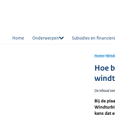
r de
tent
Home
Onderwerpen
Subsidies en financier
Home
Winde
Hoe b
windt
De inhoud van
Bij de pla
Windturbi
kans dat e