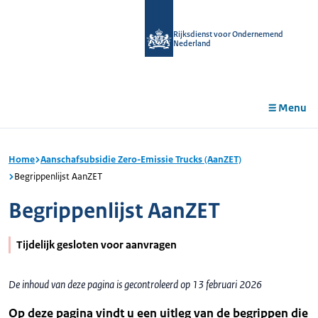
r de
tent
Rijksdienst voor Ondernemend
Nederland
Menu
Home
Aanschafsubsidie Zero-Emissie Trucks (AanZET)
Begrippenlijst AanZET
Begrippenlijst AanZET
Tijdelijk gesloten voor aanvragen
De inhoud van deze pagina is gecontroleerd op 13 februari 2026
Op deze pagina vindt u een uitleg van de begrippen die