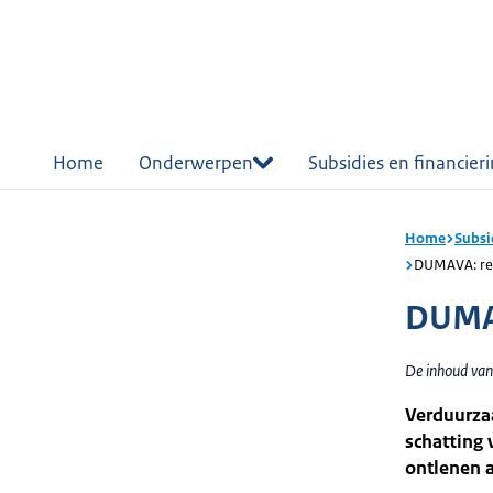
r de
tent
Home
Onderwerpen
Subsidies en financier
Home
Subsi
DUMAVA: rek
DUMAV
De inhoud van
Verduurza
schatting 
ontlenen 