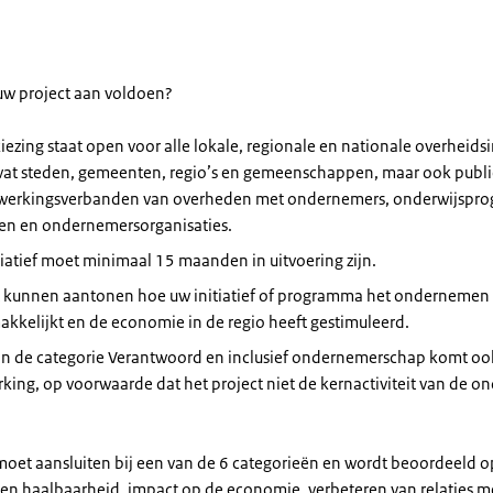
w project aan voldoen?
iezing staat open voor alle lokale, regionale en nationale overheidsi
vat steden, gemeenten, regio’s en gemeenschappen, maar ook publi
erkingsverbanden van overheden met ondernemers, onderwijspro
ven en ondernemersorganisaties.
tiatief moet minimaal 15 maanden in uitvoering zijn.
 kunnen aantonen hoe uw initiatief of programma het ondernemen 
kkelijkt en de economie in de regio heeft gestimuleerd.
 in de categorie Verantwoord en inclusief ondernemerschap komt oo
ing, op voorwaarde dat het project niet de kernactiviteit van de 
moet aansluiten bij een van de 6 categorieën en wordt beoordeeld op
t en haalbaarheid, impact op de economie, verbeteren van relaties m