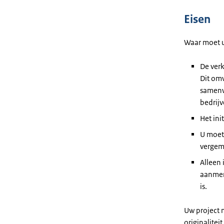
Eisen
Waar moet u
De verk
Dit om
samenw
bedrij
Het ini
U moet
vergema
Alleen
aanmerk
is.
Uw project 
originalitei