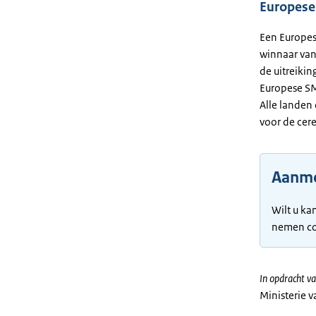
Europese
Een Europese
winnaar van 
de uitreikin
Europese SM
Alle landen
voor de cer
Aanm
Wilt u ka
nemen co
In opdracht va
Ministerie 