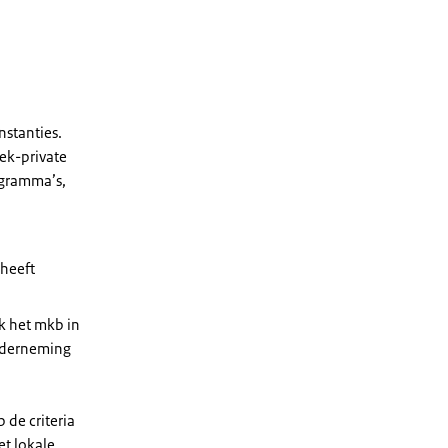
nstanties.
ek-private
gramma’s,
heeft
k het mkb in
onderneming
 de criteria
et lokale