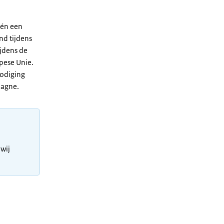
 én een
nd tijdens
ijdens de
pese Unie.
nodiging
pagne.
wij