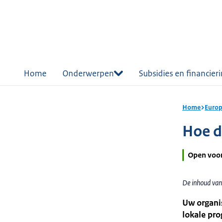
r de
tent
Home
Onderwerpen
Subsidies en financier
Home
Europ
Hoe d
Open voo
De inhoud van
Uw organis
lokale pro