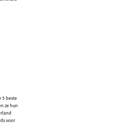
e 5 beste
en ze hun
erland
ds voor