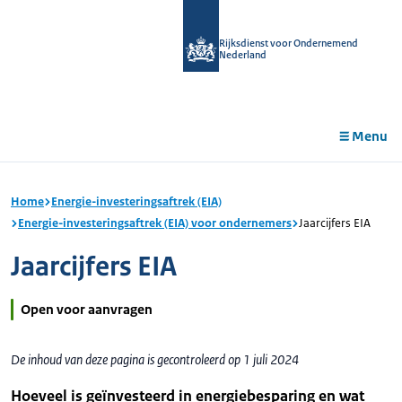
r de
tent
Rijksdienst voor Ondernemend
Nederland
Menu
Home
Energie-investeringsaftrek (EIA)
Energie-investeringsaftrek (EIA) voor ondernemers
Jaarcijfers EIA
Jaarcijfers EIA
Open voor aanvragen
De inhoud van deze pagina is gecontroleerd op 1 juli 2024
Hoeveel is geïnvesteerd in energiebesparing en wat