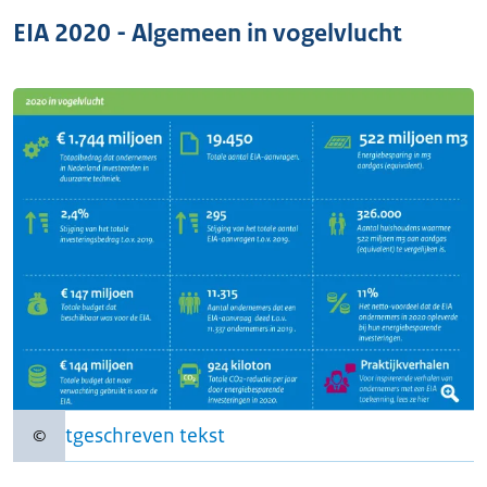
EIA 2020 - Algemeen in vogelvlucht
Uitgeschreven tekst
©
Copyrightinformatie