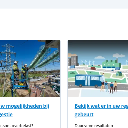
informatie
uw mogelijkheden bij
Bekijk wat er in uw re
estie
gebeurt
eitsnet overbelast?
Duurzame resultaten