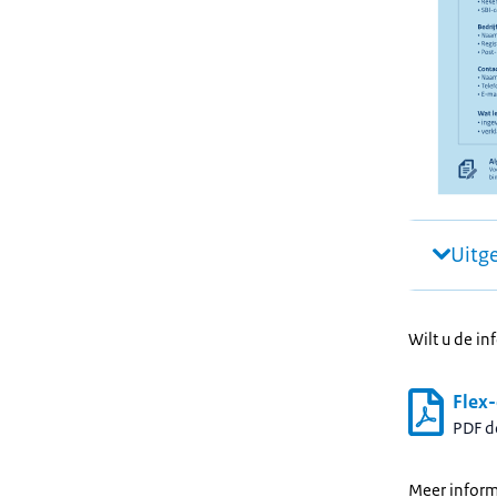
Uitg
Wilt u de in
Flex-
PDF 
Meer inform