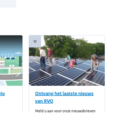
©
Copyrightinformatie
gio
Ontvang het laatste nieuws
van RVO
Meld u aan voor onze nieuwsbrieven