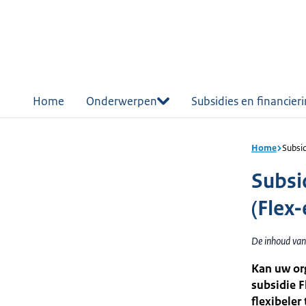
r de
tent
Home
Onderwerpen
Subsidies en financier
Home
Subsid
Subsid
(Flex-
De inhoud van 
Kan uw org
subsidie F
flexibeler