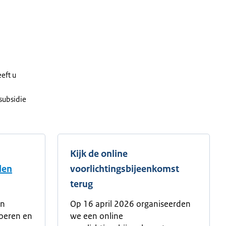
eft u
subsidie
Kijk de online
len
voorlichtingsbijeenkomst
terug
en
Op 16 april 2026 organiseerden
voeren en
we een online