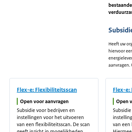
bestaande 
verduurza
Subsidi
Heeft uw org
hiervoor een
energieleve
aanvragen. 
Flex-e: Flexibiliteitsscan
Flex-e:
Open voor aanvragen
Open v
Subsidie voor bedrijven en
Subsidie
instellingen voor het uitvoeren
instelli
van een flexibiliteitsscan. De scan
van een 
geeft inzicht in mogelijkheden
Hiermee