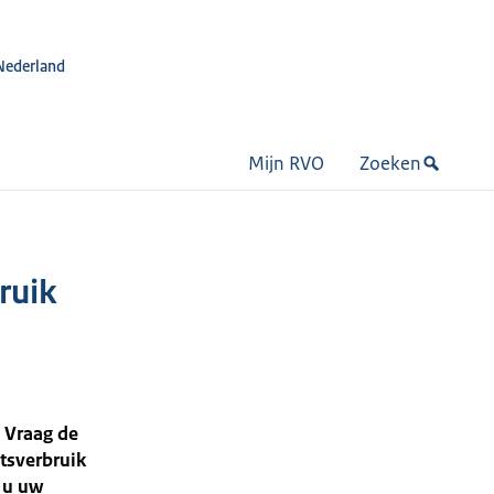
Nederland
Mijn RVO
Zoeken
bruik
 Vraag de
itsverbruik
t u uw