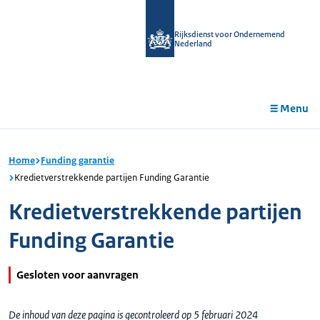
r de
tent
Rijksdienst voor Ondernemend
Nederland
Menu
Home
Funding garantie
Kredietverstrekkende partijen Funding Garantie
Kredietverstrekkende partijen
Funding Garantie
Gesloten voor aanvragen
De inhoud van deze pagina is gecontroleerd op 5 februari 2024