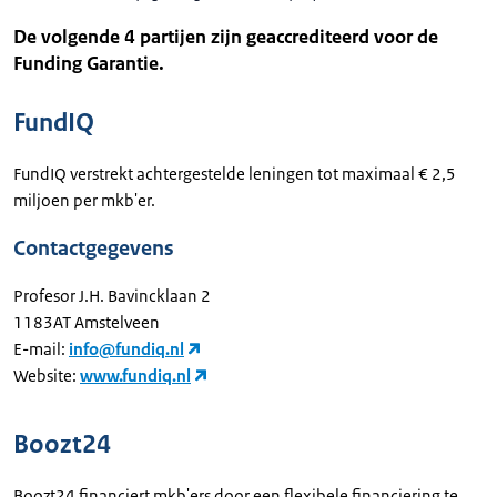
De volgende 4 partijen zijn geaccrediteerd voor de
Funding Garantie.
FundIQ
FundIQ verstrekt achtergestelde leningen tot maximaal € 2,5
miljoen per mkb'er.
Contactgegevens
Profesor J.H. Bavincklaan 2
1183AT Amstelveen
E-mail:
info@fundiq.nl
Website:
www.fundiq.nl
Boozt24
Boozt24 financiert mkb'ers door een flexibele financiering te