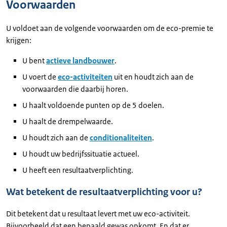
Voorwaarden
U voldoet aan de volgende voorwaarden om de eco-premie te
krijgen:
U bent
actieve landbouwer
.
U voert de
eco-activiteiten
uit en houdt zich aan de
voorwaarden die daarbij horen.
U haalt voldoende punten op de 5 doelen.
U haalt de drempelwaarde.
U houdt zich aan de
conditionaliteiten
.
U houdt uw bedrijfssituatie actueel.
U heeft een resultaatverplichting.
Wat betekent de resultaatverplichting voor u?
Dit betekent dat u resultaat levert met uw eco-activiteit.
Bijvoorbeeld dat een bepaald gewas opkomt. En dat er