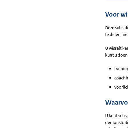
Voor wi
Deze subsid
te delen m
U wisselt ke
kunt u doen
traini
coachi
voorlic
Waarvoo
U kunt subsi
demonstratie