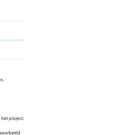
en.
het project.
ijvoorbeeld