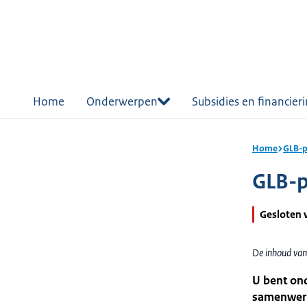
r de
tent
Home
Onderwerpen
Subsidies en financier
Home
GLB-p
GLB-p
Gesloten 
De inhoud van
U bent on
samenwerk