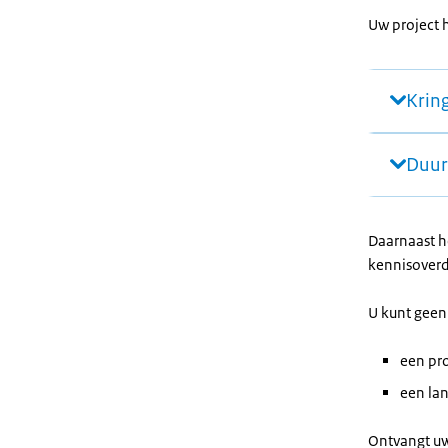
Uw project 
Krin
Duur
Daarnaast h
kennisoverd
U kunt geen
een pro
een lan
Ontvangt uw 