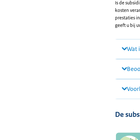
Is de subsid
kosten vera
prestaties i
geeft u bij 
Wat i
Beoo
Voor
De subs