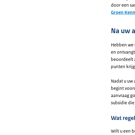
door een sam
Groen Kenn
Na uw 
Hebben we 
en ontvangt
beoordeelt 
punten krijg
Nadat u uw a
begint voorda
aanvraag go
subsidie die
Wat regel
Wilt u een 