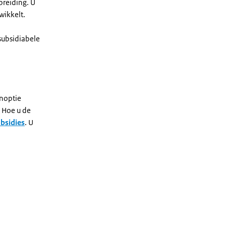
preiding. U
wikkelt.
subsidiabele
noptie
. Hoe u de
bsidies
. U