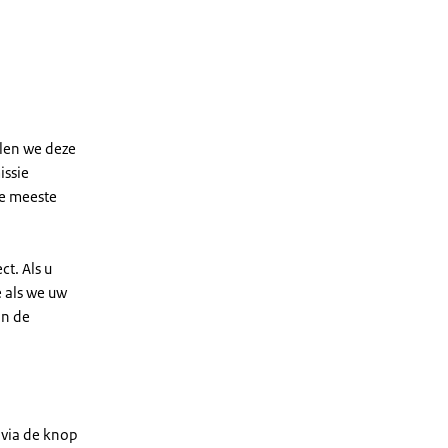
len we deze
issie
de meeste
t. Als u
e als we uw
an de
 via de knop