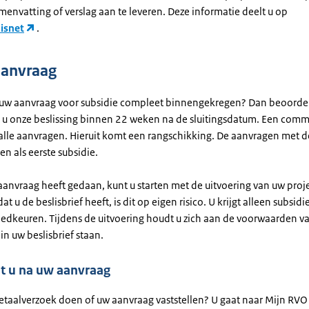
envatting of verslag aan te leveren. Deze informatie deelt u op
isnet
.
aanvraag
uw aanvraag voor subsidie compleet binnengekregen? Dan beoorde
 u onze beslissing binnen 22 weken na de sluitingsdatum. Een comm
alle aanvragen. Hieruit komt een rangschikking. De aanvragen met 
en als eerste subsidie.
anvraag heeft gedaan, kunt u starten met de uitvoering van uw projec
t u de beslisbrief heeft, is dit op eigen risico. U krijgt alleen subsidi
edkeuren. Tijdens de uitvoering houdt u zich aan de voorwaarden v
 in uw beslisbrief staan.
t u na uw aanvraag
betaalverzoek doen of uw aanvraag vaststellen? U gaat naar Mijn RVO