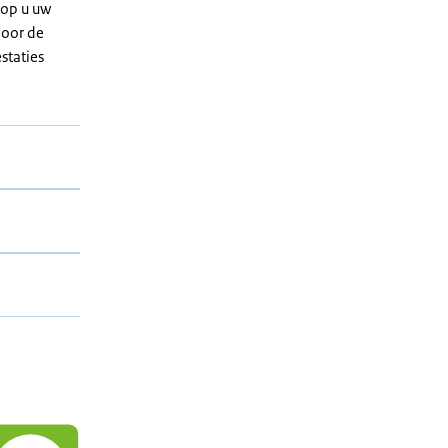
rop u uw
door de
staties