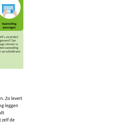
. Zo levert
ng leggen
rdt
 zelf de