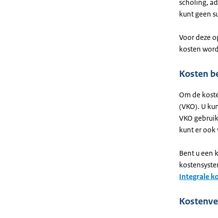
scholing, a
kunt geen s
Voor deze o
kosten word
Kosten b
Om de koste
(VKO). U ku
VKO gebruik
kunt er ook
Bent u een 
kostensystem
Integrale k
Kostenve