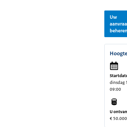
Uw
aanvra
behere
Hoogte
Startdat
dinsdag 1
09:00
U ontvan
€ 50.000