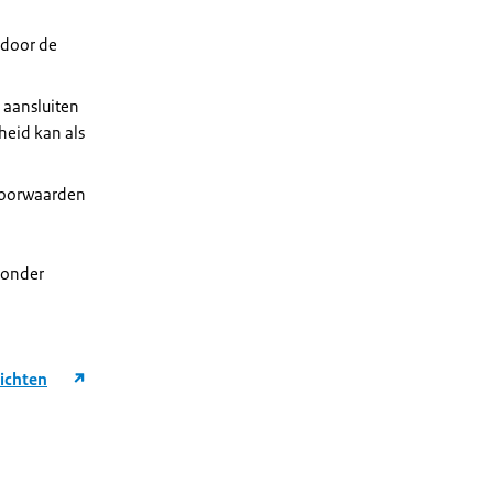
 door de
 aansluiten
heid kan als
 voorwaarden
 onder
richten