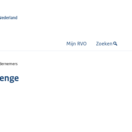
Nederland
Mijn RVO
Zoeken
ndernemers
lenge