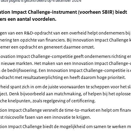
 deze pagina is gecontroleerd op 4 december 2024
ation Impact Challenge-instrument (voorheen SBIR) biedt
rs een aantal voordelen.
ijgen van een R&D-opdracht van een overheid helpt ondernemers bij
nering ten opzichte van financiers. Bij Innovation Impact Challenge k
emer een opdracht en genereert daarmee omzet.
novation Impact Challenge-competitie geeft ondernemers richting en
n nieuwe markten. Het maken van een Innovation Impact Challenge-o
 de bedrijfsvoering. Een Innovation Impact Challenge-competitie is
dracht met resultaatverplichting en heeft daarom hoge prioriteit.
heid spant zich in om de juiste voorwaarden te scheppen voor het s
ject. Denk bijvoorbeeld aan matchmaking, of helpen bij het oplosse
che knelpunten, zoals regelgeving of certificering.
ion Impact Challenge versnelt de time-to-market en helpt om finan
t risicovolle fasen van een innovatie te krijgen.
tion Impact Challenge biedt de mogelijkheid om samen te werken m