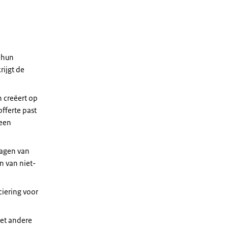
 hun
rijgt de
 creëert op
fferte past
 een
lagen van
n van niet-
ciering voor
et andere