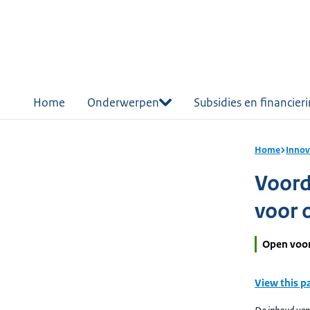
r de
tent
Home
Onderwerpen
Subsidies en financier
Home
Innov
Voord
voor 
Open voo
View this p