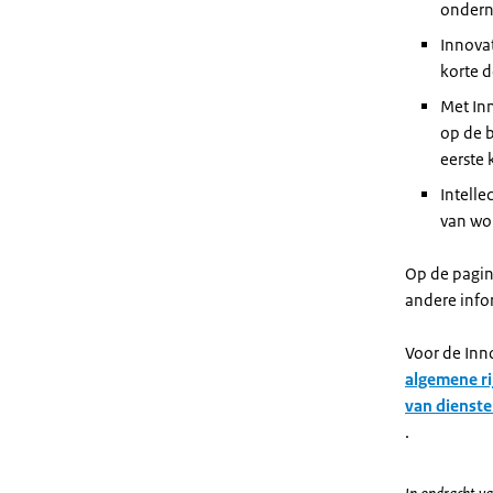
ondern
Innova
korte d
Met In
op de b
eerste 
Intelle
van wo
Op de pagi
andere infor
Voor de Inn
algemene ri
van dienst
.