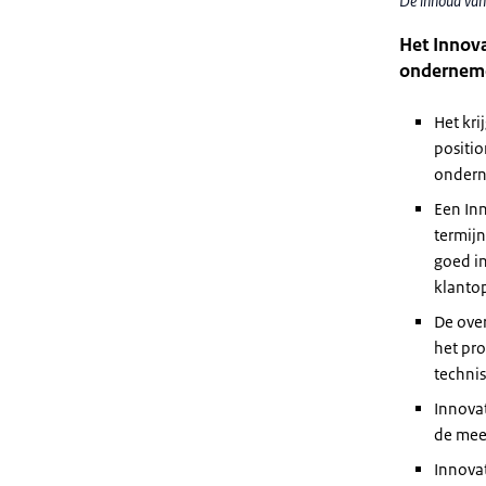
De inhoud van
Het Innov
onderneme
Het kr
positio
ondern
Een In
termij
goed in
klantop
De over
het pro
technis
Innovat
de mees
Innova