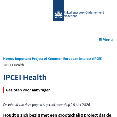
r de
tent
Rijksdienst voor Ondernemend
Nederland
Menu
Home
Important Project of Common European Interest (IPCEI)
IPCEI Health
IPCEI Health
Gesloten voor aanvragen
De inhoud van deze pagina is gecontroleerd op 18 juni 2026
Houdt u zich bezig met een grootschalig project dat de