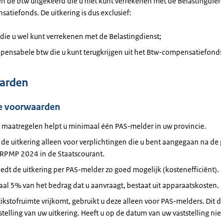
een de btw uitgekeerd die u niet kunt verrekenen met de Belastingdien
tiefonds. De uitkering is dus exclusief:
die u wel kunt verrekenen met de Belastingdienst;
pensabele btw die u kunt terugkrijgen uit het Btw-compensatiefond
arden
e voorwaarden
 maatregelen helpt u minimaal één PAS-melder in uw provincie.
t de uitkering alleen voor verplichtingen die u bent aangegaan na de 
 RPMP 2024 in de Staatscourant.
edt de uitkering per PAS-melder zo goed mogelijk (kostenefficiënt).
l 5% van het bedrag dat u aanvraagt, bestaat uit apparaatskosten.
stikstofruimte vrijkomt, gebruikt u deze alleen voor PAS-melders. Dit 
stelling van uw uitkering. Heeft u op de datum van uw vaststelling nie