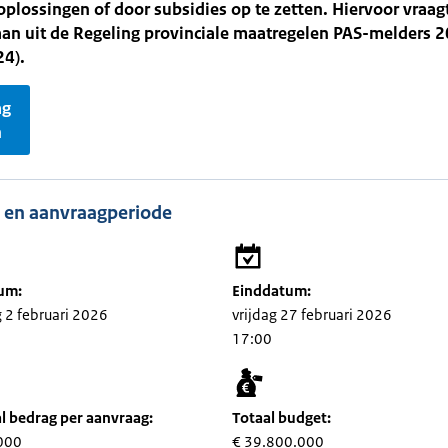
lossingen of door subsidies op te zetten. Hiervoor vraag
aan uit de Regeling provinciale maatregelen PAS-melders 
4).
ag
n
 en aanvraagperiode
um:
Einddatum:
2 februari 2026
vrijdag 27 februari 2026
17:00
 bedrag per aanvraag:
Totaal budget:
000
€ 39.800.000