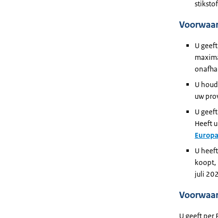
stiksto
Voorwaa
U geeft
maximal
onafhan
U houdt
uw prov
U geeft
Heeft u
Europa
U heef
koopt, 
juli 2
Voorwaar
U geeft per