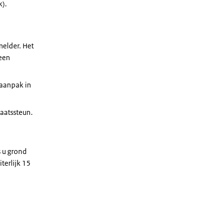
k).
melder. Het
 een
 aanpak in
taatssteun.
 u grond
terlijk 15