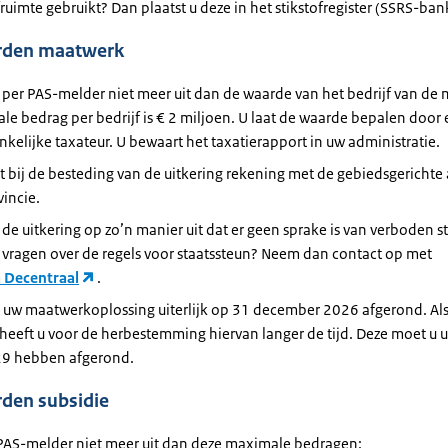
fruimte gebruikt? Dan plaatst u deze in het stikstofregister (SSRS-ban
rden maatwerk
 per PAS-melder niet meer uit dan de waarde van het bedrijf van de 
e bedrag per bedrijf is € 2 miljoen. U laat de waarde bepalen door
kelijke taxateur. U bewaart het taxatierapport in uw administratie.
 bij de besteding van de uitkering rekening met de gebiedsgerichte
incie.
 de uitkering op zo’n manier uit dat er geen sprake is van verboden s
 vragen over de regels voor staatssteun? Neem dan contact op met
 Decentraal
.
t uw maatwerkoplossing uiterlijk op 31 december 2026 afgerond. Als
heeft u voor de herbestemming hiervan langer de tijd. Deze moet u ui
029 hebben afgerond.
den subsidie
 PAS-melder niet meer uit dan deze maximale bedragen: