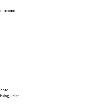
De-minimis.
 onze
sing, krijgt