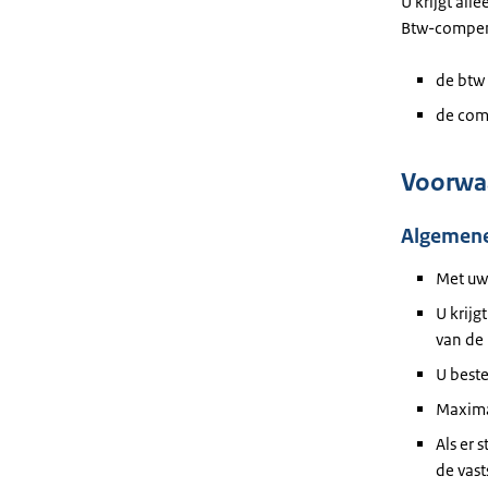
U krijgt all
Btw-compensa
de btw 
de com
Voorwa
Algemen
Met uw
U krijg
van de
U beste
Maximaa
Als er 
de vast