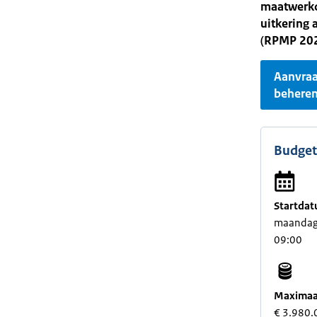
maatwerkop
uitkering 
(RPMP 202
Aanvra
behere
Budget
Startdat
maandag 
09:00
Maximaal
€ 3.980.