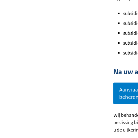
subsidi
subsid
subsidi
subsidi
subsid
Na uw 
Aanvra
behere
Wij behande
beslissing 
u de uitkeri