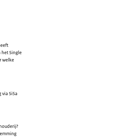
heeft
 het Single
er welke
 via SiSa
houderij?
estemming