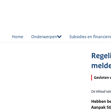
r de
tent
Home
Onderwerpen
Subsidies en financier
Regel
melde
Gesloten 
De inhoud van
Hebben be
Aanpak Sti