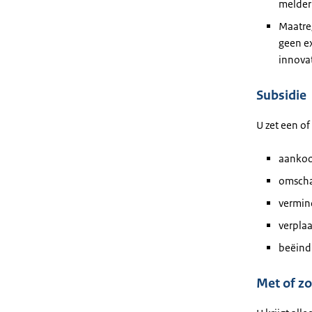
melder 
Maatreg
geen ex
innovat
Subsidie
U zet een of
aankoop
omscha
vermind
verplaa
beëindi
Met of z