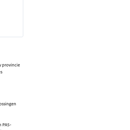
 provincie
es
ossingen
n PAS-