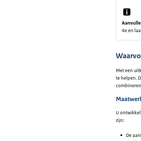
Aanvulle
4e en la
Waarvoo
Met een uit
te helpen. 
combineren
Maatwer
U ontwikkel
zijn:
De aan