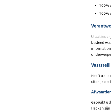
100% v
100% v
Verantwo
U laat ieder
besteed waa
information,
onderwerpe
Vaststell
Heeft u alle
uiterlijk op
Afwaarder
Gebruikt u 
Het kan zijn