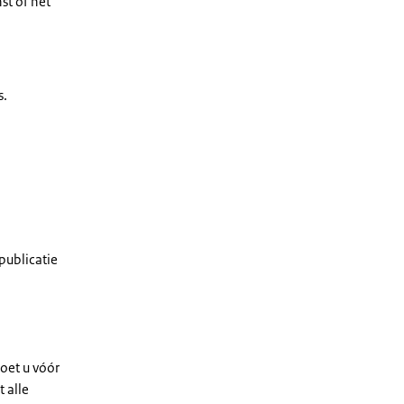
st of het
s.
publicatie
doet u vóór
t alle