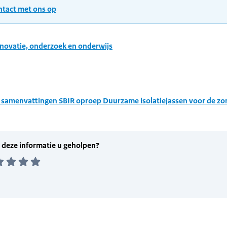
tact met ons op
novatie, onderzoek en onderwijs
 samenvattingen SBIR oproep Duurzame isolatiejassen voor de zor