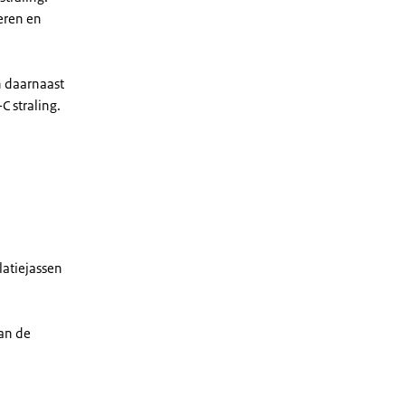
ieren en
n daarnaast
C straling.
latiejassen
an de