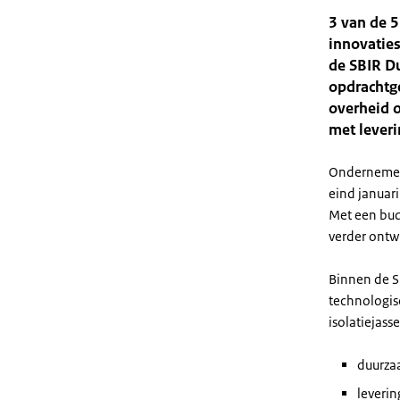
3 van de 5
innovaties
de SBIR Du
opdrachtge
overheid o
met lever
Ondernemers
eind januar
Met een bud
verder ontw
Binnen de S
technologis
isolatiejass
duurza
leveri