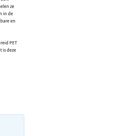
elen ze
n in de
lbare en
breid PET
 is deze