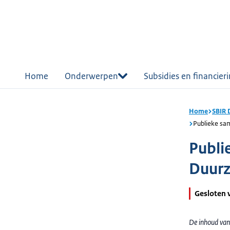
r de
tent
Home
Onderwerpen
Subsidies en financier
Home
SBIR 
Publieke sa
Publi
Duurz
Gesloten 
De inhoud van 