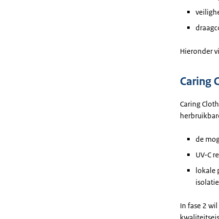
veiligh
draagc
Hieronder v
Caring 
Caring Cloth
herbruikbare
de mog
UV-C re
lokale
isolati
In fase 2 w
kwaliteitsei