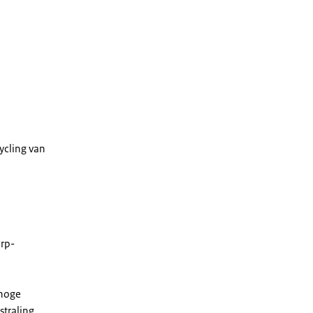
ycling van
erp-
 hoge
straling.