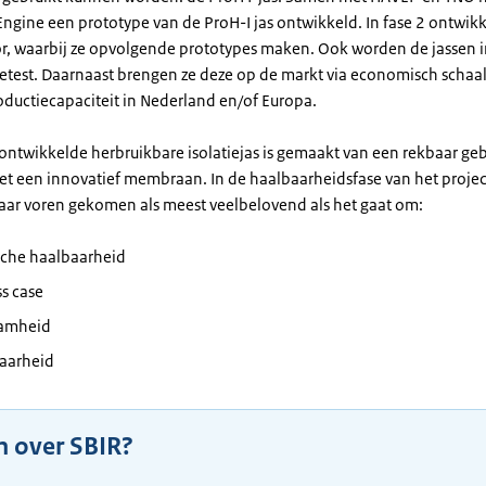
ngine een prototype van de ProH-I jas ontwikkeld. In fase 2 ontwikk
or, waarbij ze opvolgende prototypes maken. Ook worden de jassen i
tgetest. Daarnaast brengen ze deze op de markt via economisch schaa
oductiecapaciteit in Nederland en/of Europa.
ontwikkelde herbruikbare isolatiejas is gemaakt van een rekbaar ge
et een innovatief membraan. In de haalbaarheidsfase van het project
 naar voren gekomen als meest veelbelovend als het gaat om:
sche haalbaarheid
s case
amheid
aarheid
n over SBIR?