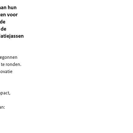
gaan hun
ken voor
 de
 de
atiejassen
 begonnen
 te ronden.
ovatie
mpact,
an: