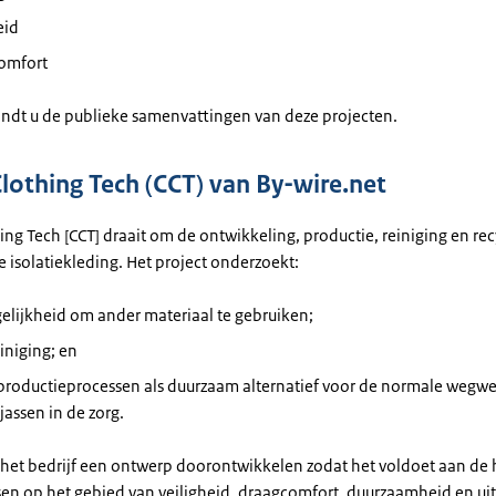
eid
omfort
indt u de publieke samenvattingen van deze projecten.
Clothing Tech (CCT) van By-wire.net
ing Tech [CCT] draait om de ontwikkeling, productie, reiniging en rec
 isolatiekleding. Het project onderzoekt:
elijkheid om ander materiaal te gebruiken;
iniging; en
 productieprocessen als duurzaam alternatief voor de normale wegw
ejassen in de zorg.
il het bedrijf een ontwerp doorontwikkelen zodat het voldoet aan de
sen op het gebied van veiligheid, draagcomfort, duurzaamheid en uit