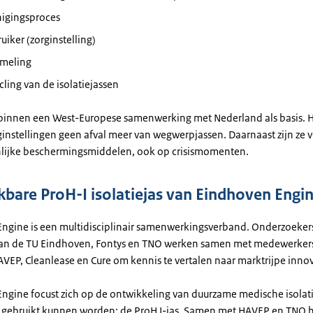
nigingsproces
uiker (zorginstelling)
ameling
cling van de isolatiejassen
 binnen een West-Europese samenwerking met Nederland als basis. 
instellingen geen afval meer van wegwerpjassen. Daarnaast zijn ze 
lijke beschermingsmiddelen, ook op crisismomenten.
kbare ProH-I isolatiejas van Eindhoven Engi
ngine is een multidisciplinair samenwerkingsverband. Onderzoeker
an de TU Eindhoven, Fontys en TNO werken samen met medewerker
VEP, Cleanlease en Cure om kennis te vertalen naar marktrijpe innov
ngine focust zich op de ontwikkeling van duurzame medische isolati
gebruikt kunnen worden: de ProH I-jas. Samen met HAVEP en TNO h