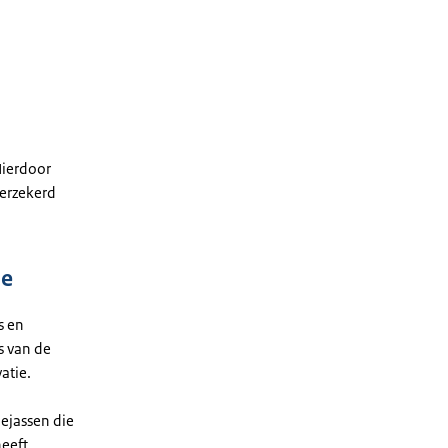
Hierdoor
verzekerd
ne
s en
s van de
atie.
ejassen die
eeft