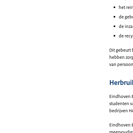
het rei
de gebr
de inz
de recy
Dit gebeurt
hebben zorg
van persoon
Herbrui
Eindhoven E
studenten v
bedrijven HA
Eindhoven E
meervoudig 