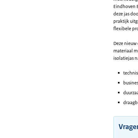
Eindhoven E
deze jas do
praktijk ui
flexibele pr
Deze nieuw 
materiaal m
isolatiejas
techni
busines
duurza
draagb
Vrage