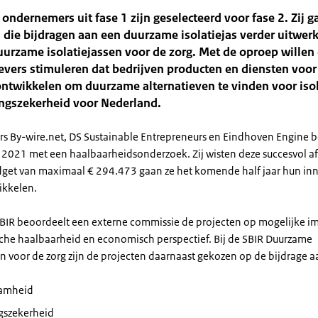
 ondernemers uit fase 1 zijn geselecteerd voor fase 2. Zij 
 die bijdragen aan een duurzame isolatiejas verder uitwer
urzame isolatiejassen voor de zorg. Met de oproep willen
vers stimuleren dat bedrijven producten en diensten voor
ntwikkelen om duurzame alternatieven te vinden voor isol
ingszekerheid voor Nederland.
 By-wire.net, DS Sustainable Entrepreneurs en Eindhoven Engine
i 2021 met een haalbaarheidsonderzoek. Zij wisten deze succesvol af
get van maximaal € 294.473 gaan ze het komende half jaar hun inn
ikkelen.
BIR beoordeelt een externe commissie de projecten op mogelijke i
che haalbaarheid en economisch perspectief. Bij de SBIR Duurzame
en voor de zorg zijn de projecten daarnaast gekozen op de bijdrage a
amheid
ngszekerheid