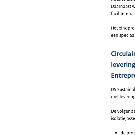
Daarnaast we
faciliteren.
Het eindprod
een speciaa
Circula
leverin
Entrepr
DS Sustainab
met levering
De volgende
isolatiejass
de prod