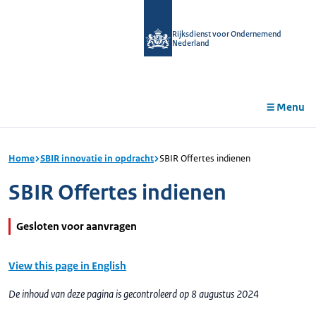
r de
tent
Rijksdienst voor Ondernemend
Nederland
Menu
Home
SBIR innovatie in opdracht
SBIR Offertes indienen
SBIR Offertes indienen
Gesloten voor aanvragen
View this page in English
De inhoud van deze pagina is gecontroleerd op 8 augustus 2024