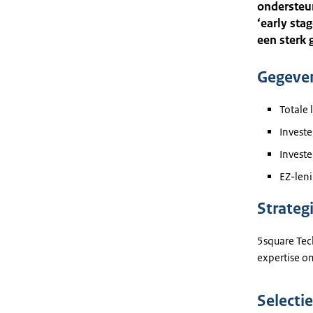
ondersteun
‘early sta
een sterk 
Gegeve
Totale 
Invest
Invest
EZ-len
Strateg
5square Tech
expertise o
Selectie