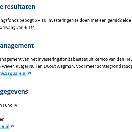
 resultaten
ringsfonds beoogt 6 – 10 investeringen te doen met een gemiddelde
somvang van € 1M.
anagement
nagement van het investeringsfonds bestaat uit Remco van den Heu
an Wever, Rutger Nuij en Ewout Wegman. Voor meer achtergrond raad
w.5square.nl
tgegevens
h Fund IV
5
ren
e.nl