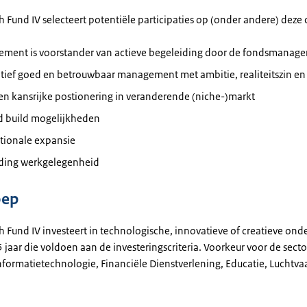
 Fund IV selecteert potentiële participaties op (onder andere) deze c
ment is voorstander van actieve begeleiding door de fondsmanage
tief goed en betrouwbaar management met ambitie, realiteitszin en
en kansrijke postionering in veranderende (niche-)markt
d build mogelijkheden
ationale expansie
iding werkgelegenheid
oep
h Fund IV investeert in technologische, innovatieve of creatieve o
 jaar die voldoen aan de investeringscriteria. Voorkeur voor de secto
nformatietechnologie, Financiële Dienstverlening, Educatie, Luchtva