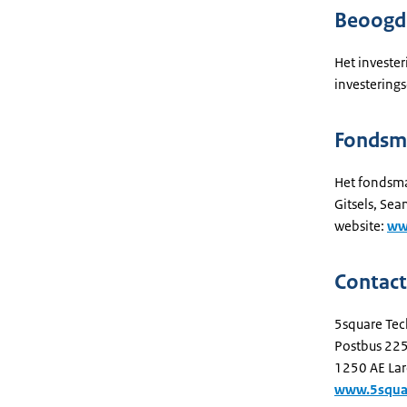
Beoogde
Het investe
investering
Fondsm
Het fondsma
Gitsels, Se
website:
ww
Contac
5square Tec
Postbus 22
1250 AE La
www.5squar