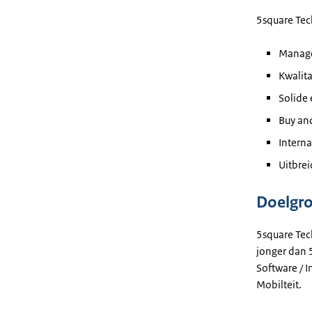
5square Tech
Manage
Kwalita
Solide 
Buy an
Intern
Uitbre
Doelgr
5square Tec
jonger dan 5
Software / I
Mobilteit.