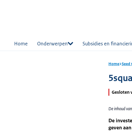
r de
tent
Home
Onderwerpen
Subsidies en financier
Home
Seed 
5squa
Gesloten 
De inhoud van
De investe
geven aan