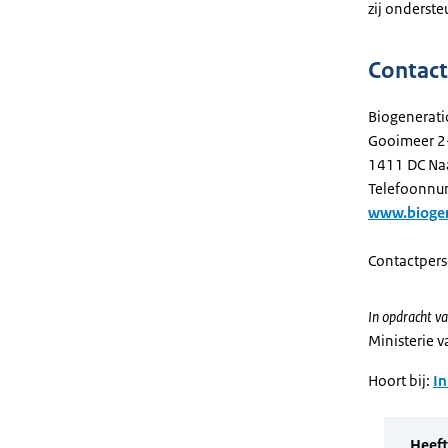
zij onderst
Contac
Biogeneratio
Gooimeer 2
1411 DC Na
Telefoonnu
www.biogen
Contactpers
In opdracht va
Ministerie 
Hoort bij:
In