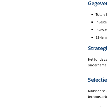
Gegeve
Totale 
Invest
Investe
EZ-leni
Strateg
Het fonds z
ondernemers
Selectie
Naast de sel
technostart