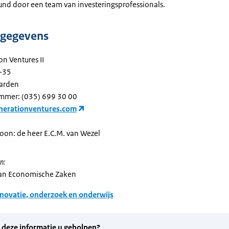
eund door een team van investeringsprofessionals.
tgegevens
n Ventures II
-35
arden
mmer: (035) 699 30 00
erationventures.com
oon: de heer E.C.M. van Wezel
n:
van Economische Zaken
novatie, onderzoek en onderwijs