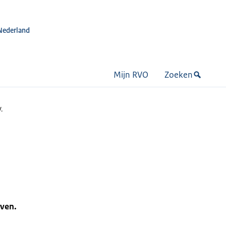
Nederland
Mijn RVO
Zoeken
.
jven.