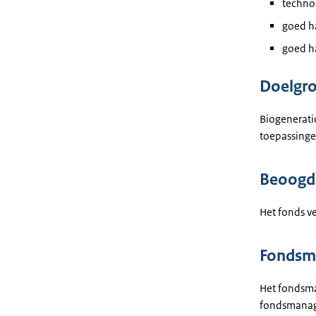
technos
goed h
goed h
Doelgr
Biogeneratio
toepassingen
Beoogde
Het fonds ve
Fondsm
Het fondsma
fondsmanage