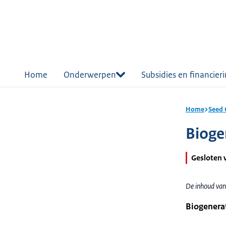
r de
tent
Home
Onderwerpen
Subsidies en financier
Home
Seed 
Bioge
Gesloten 
De inhoud van
Biogenerat