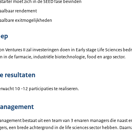
tarter moet zich in de SEED fase bevinden
aalbaar rendement
aalbare exitmogelijkheden
oep
n Ventures II zal investeringen doen in Early stage Life Sciences bed
 in de farmacie, industriële biotechnologie, food en argo sector.
 resultaten
rwacht 10 -12 participaties te realiseren.
anagement
nagement bestaat uit een team van 3 ervaren managers die naast er
rs, een brede achtergrond in de life sciences sector hebben. Daar