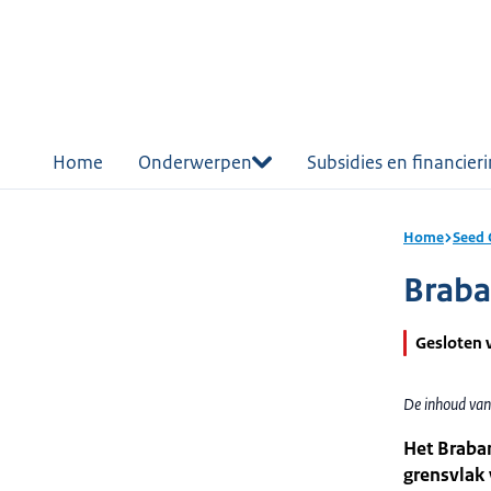
r de
tent
Home
Onderwerpen
Subsidies en financier
Home
Seed 
Braba
Gesloten 
De inhoud van
Het Braban
grensvlak 