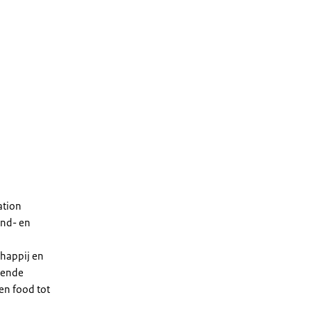
ation
and- en
chappij en
rtende
 en food tot