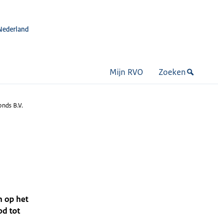
Nederland
Mijn RVO
Zoeken
onds B.V.
n op het
od tot