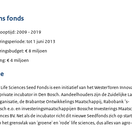
ns fonds
looptijd: 2009 - 2019
ringsperiode: tot 1 juni 2013
ringsbudget: € 8 miljoen
ng: € 4 miljoen
ie
Life Sciences Seed Fonds is een initiatief van het WesterToren Innov
private incubator in Den Bosch. Aandeelhouders zijn de Zuidelijke L
anisatie, de Brabantse Ontwikkelings Maatschappij, Rabobank ’s-
ch e.o. en investeringsmaatschappijen Bossche Investerings Maats
nces BV. Net als de incubator richt dit nieuwe Seedfonds zich op sta
 het grensvlak van 'groene' en 'rode' life sciences, dus alles van agro