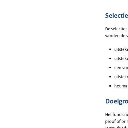
Selectie
De selectiec
worden de v
uitste
uitste
een voo
uitste
het ma
Doelgr
Het fonds ri
proof of pr