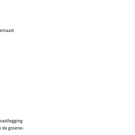
aarnaast
 vastlegging
n de groene-