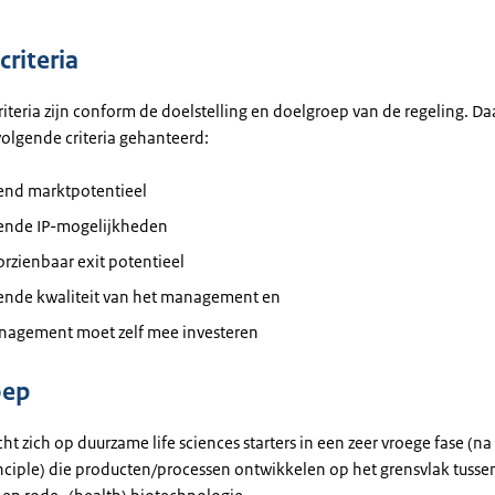
criteria
riteria zijn conform de doelstelling en doelgroep van de regeling. D
olgende criteria gehanteerd:
kend marktpotentieel
kende IP-mogelijkheden
rzienbaar exit potentieel
kende kwaliteit van het management en
nagement moet zelf mee investeren
oep
cht zich op duurzame life sciences starters in een zeer vroege fase (na
inciple) die producten/processen ontwikkelen op het grensvlak tusse