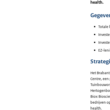
health.
Gegeve
Totale 
Investe
Investe
EZ-leni
Strateg
Het Brabant 
Centre, een 
Tuinbouworg
Hertogenbos
Biox Bioscie
bedrijven op
health.