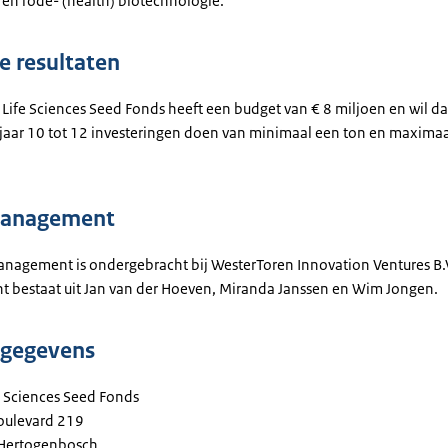
 en rode- (health) biotechnologie.
 resultaten
 Life Sciences Seed Fonds heeft een budget van € 8 miljoen en wil 
aar 10 tot 12 investeringen doen van minimaal een ton en maximaa
anagement
nagement is ondergebracht bij WesterToren Innovation Ventures B.V
bestaat uit Jan van der Hoeven, Miranda Janssen en Wim Jongen.
tgegevens
e Sciences Seed Fonds
oulevard 219
-Hertogenbosch