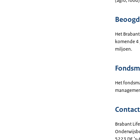
(agro, food)
Beoogde
Het Brabant
komende 4 j
miljoen.
Fondsm
Het fondsma
management 
Contac
Brabant Lif
Onderwijsb
5223 DE ’s