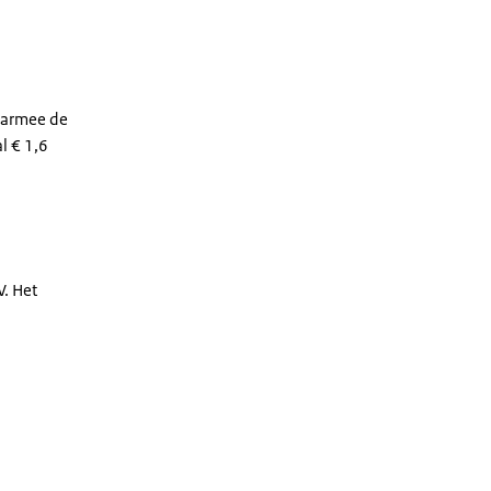
daarmee de
l € 1,6
. Het