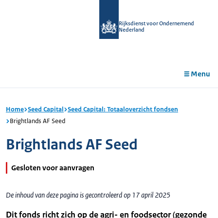
r de
tent
Rijksdienst voor Ondernemend
Nederland
Menu
Home
Seed Capital
Seed Capital: Totaaloverzicht fondsen
Brightlands AF Seed
Brightlands AF Seed
Gesloten voor aanvragen
De inhoud van deze pagina is gecontroleerd op 17 april 2025
Dit fonds richt zich op de agri- en foodsector (gezonde