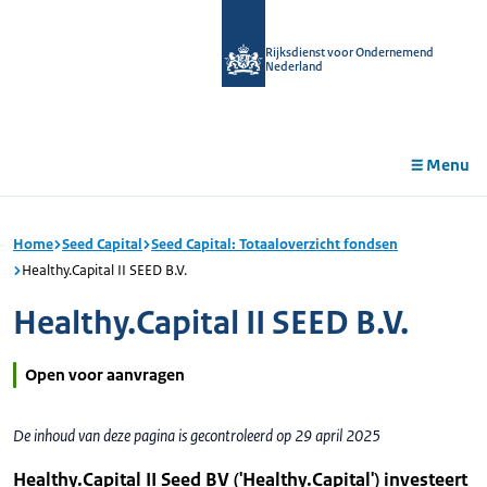
r de
tent
Rijksdienst voor Ondernemend
Nederland
Menu
Home
Seed Capital
Seed Capital: Totaaloverzicht fondsen
Healthy.Capital II SEED B.V.
Healthy.Capital II SEED B.V.
Open voor aanvragen
De inhoud van deze pagina is gecontroleerd op 29 april 2025
Healthy.Capital II Seed BV ('Healthy.Capital') investeert