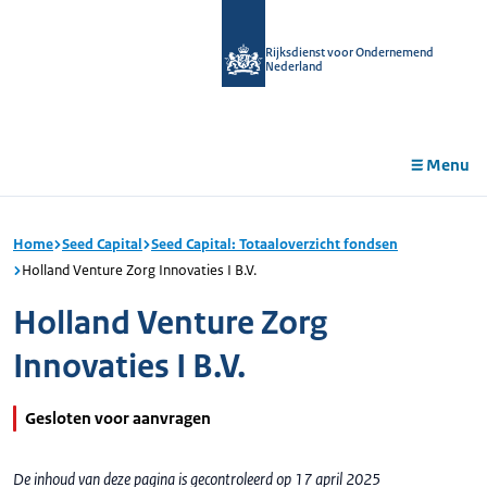
r de
tent
Rijksdienst voor Ondernemend
Nederland
Menu
Home
Seed Capital
Seed Capital: Totaaloverzicht fondsen
Holland Venture Zorg Innovaties I B.V.
Holland Venture Zorg
Innovaties I B.V.
Gesloten voor aanvragen
De inhoud van deze pagina is gecontroleerd op 17 april 2025