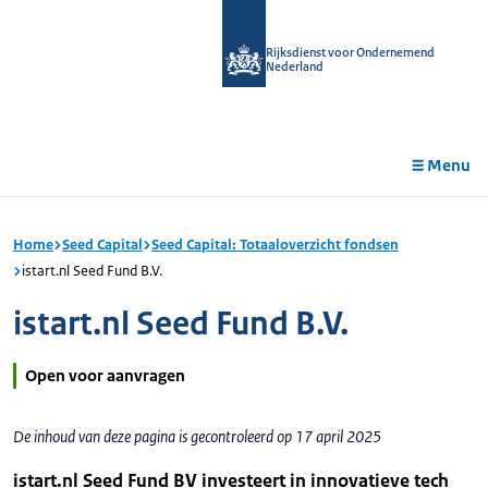
r de
tent
Rijksdienst voor Ondernemend
Nederland
Menu
Home
Seed Capital
Seed Capital: Totaaloverzicht fondsen
istart.nl Seed Fund B.V.
istart.nl Seed Fund B.V.
Open voor aanvragen
De inhoud van deze pagina is gecontroleerd op 17 april 2025
istart.nl Seed Fund BV investeert in innovatieve tech