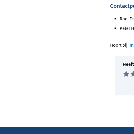
Contactp
Roel De
Peter H
Hoort bij:
In