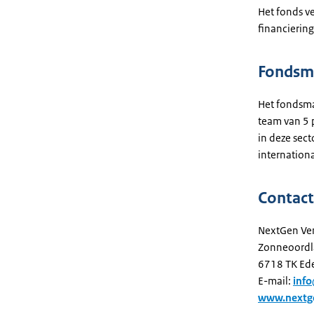
Het fonds ve
financiering
Fondsm
Het fondsma
team van 5 p
in deze sec
internationa
Contac
NextGen Ven
Zonneoordl
6718 TK Ed
E-mail:
inf
www.nextge