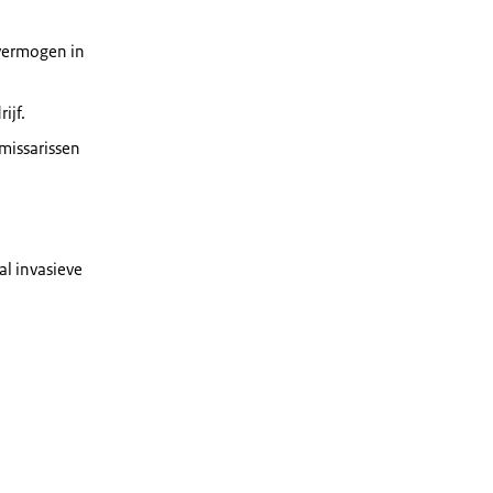
svermogen in
ijf.
missarissen
al invasieve