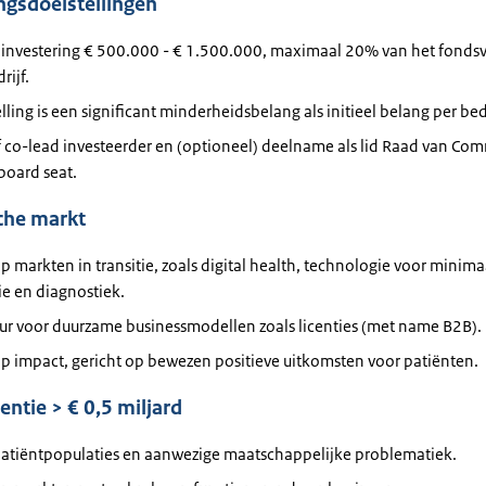
ngsdoelstellingen
le investering € 500.000 - € 1.500.000, maximaal 20% van het fond
rijf.
lling is een significant minderheidsbelang als initieel belang per bedr
 co-lead investeerder en (optioneel) deelname als lid Raad van Com
board seat.
he markt
p markten in transitie, zoals digital health, technologie voor minima
ie en diagnostiek.
ur voor duurzame businessmodellen zoals licenties (met name B2B).
p impact, gericht op bewezen positieve uitkomsten voor patiënten.
ntie > € 0,5 miljard
patiëntpopulaties en aanwezige maatschappelijke problematiek.