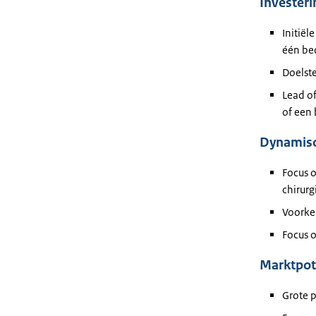
Investeri
Initië
één bed
Doelste
Lead of
of een 
Dynamisc
Focus o
chirurg
Voorke
Focus o
Marktpote
Grote 