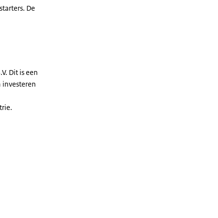
tarters. De
 Dit is een
n investeren
rie.