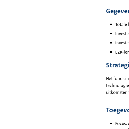
Gegeve
Totale 
Invest
Invest
EZK-le
Strateg
Het fonds in
technologie
uitkomsten 
Toegev
Focus: 