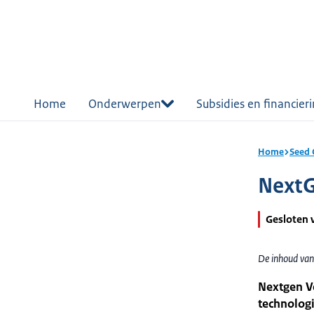
r de
tent
Home
Onderwerpen
Subsidies en financier
Home
Seed 
NextG
Gesloten 
De inhoud van
Nextgen Ve
technologi