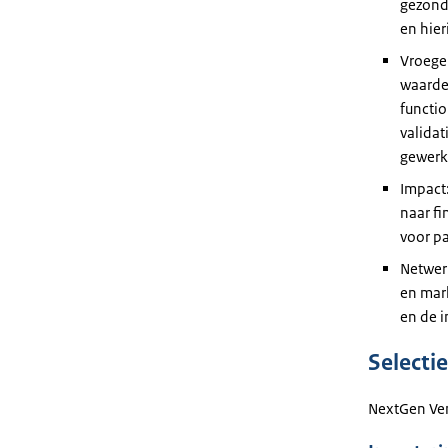
gezond
en hie
Vroege 
waarde 
functio
validat
gewerkt
Impact:
naar f
voor pa
Netwerk
en mark
en de i
Selectie
NextGen Vent