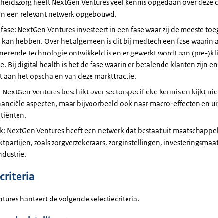
heidszorg heeft NextGen Ventures veel kennis opgedaan over deze
rin een relevant netwerk opgebouwd.
fase: NextGen Ventures investeert in een fase waar zij de meeste t
kan hebben. Over het algemeen is dit bij medtech een fase waarin a
nerende technologie ontwikkeld is en er gewerkt wordt aan (pre-)kl
ie. Bij digital health is het de fase waarin er betalende klanten zijn e
 aan het opschalen van deze markttractie.
 NextGen Ventures beschikt over sectorspecifieke kennis en kijkt nie
inanciële aspecten, maar bijvoorbeeld ook naar macro-effecten en u
tiënten.
: NextGen Ventures heeft een netwerk dat bestaat uit maatschappeli
tpartijen, zoals zorgverzekeraars, zorginstellingen, investeringsma
ndustrie.
criteria
ures hanteert de volgende selectiecriteria.