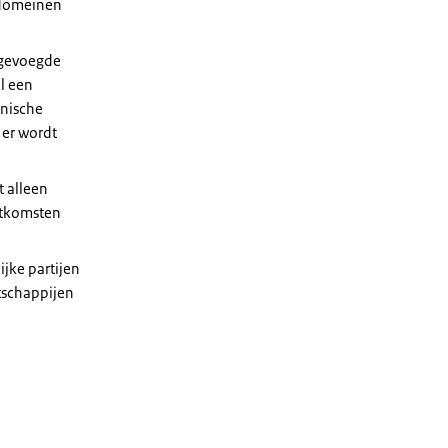
 domeinen
oegevoegde
l een
inische
n er wordt
t alleen
itkomsten
jke partijen
atschappijen