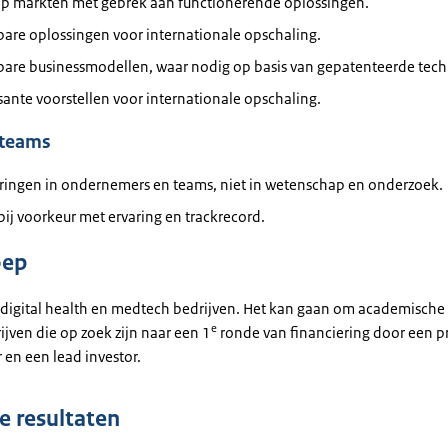
op markten met gebrek aan functionerende oplossingen.
are oplossingen voor internationale opschaling.
bare businessmodellen, waar nodig op basis van gepatenteerde tech
sante voorstellen voor internationale opschaling.
 teams
eringen in ondernemers en teams, niet in wetenschap en onderzoek.
ij voorkeur met ervaring en trackrecord.
oep
 digital health en medtech bedrijven. Het kan gaan om academische 
e
jven die op zoek zijn naar een 1
ronde van financiering door een p
 en een lead investor.
 resultaten