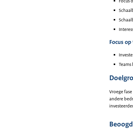
Focus 
Schaalb
Schaal
Interes
Focus op
Invest
Teams b
Doelgr
Vroege fase
andere bedri
investeerder
Beoogde