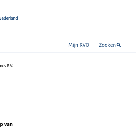
Nederland
Mijn RVO
Zoeken
ds B.V.
lp van