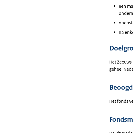
een ma
ondern
opensta
na enk
Doelgr
Het Zeeuws 
geheel Neder
Beoogde
Het fonds ve
Fondsm