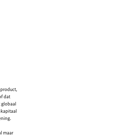
 product,
of dat
t globaal
nkapitaal
ening.
al maar