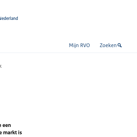
Nederland
Mijn RVO
Zoeken
V.
e een
e markt is