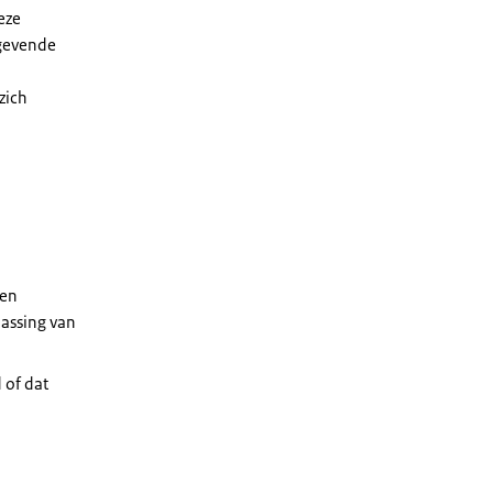
eze
gevende
zich
 en
assing van
 of dat