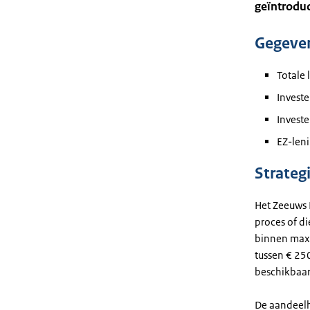
geïntroduc
Gegeve
Totale 
Invest
Investe
EZ-leni
Strateg
Het Zeeuws 
proces of d
binnen maxim
tussen € 25
beschikbaar 
De aandeelh