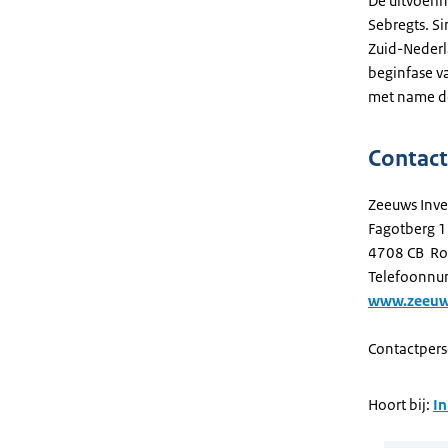
De uitvoerin
Sebregts. Si
Zuid-Nederl
beginfase va
met name de
Contac
Zeeuws Inve
Fagotberg 
4708 CB Ro
Telefoonnu
www.zeeuws
Contactpers
Hoort bij:
In