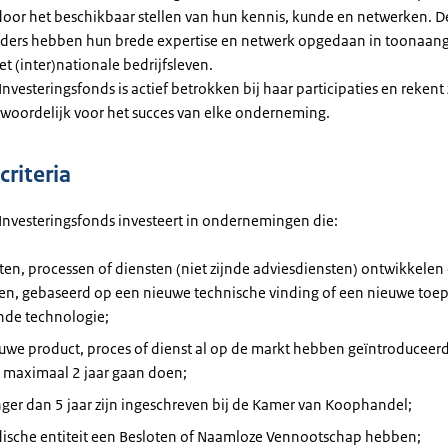
door het beschikbaar stellen van hun kennis, kunde en netwerken. D
ders hebben hun brede expertise en netwerk opgedaan in toonaan
het (inter)nationale bedrijfsleven.
nvesteringsfonds is actief betrokken bij haar participaties en rekent 
oordelijk voor het succes van elke onderneming.
criteria
Investeringsfonds investeert in ondernemingen die:
en, processen of diensten (niet zijnde adviesdiensten) ontwikkelen
en, gebaseerd op een nieuwe technische vinding of een nieuwe toep
nde technologie;
uwe product, proces of dienst al op de markt hebben geïntroduceerd
 maximaal 2 jaar gaan doen;
nger dan 5 jaar zijn ingeschreven bij de Kamer van Koophandel;
idische entiteit een Besloten of Naamloze Vennootschap hebben;