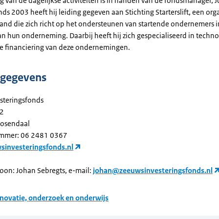
g van de dagelijkse activiteiten is in handen van de fondsmanager, 
nds 2003 heeft hij leiding gegeven aan Stichting Starterslift, een orga
and die zich richt op het ondersteunen van startende ondernemers i
n hun onderneming. Daarbij heeft hij zich gespecialiseerd in techno
 financiering van deze ondernemingen.
tgegevens
steringsfonds
12
osendaal
mmer: 06 2481 0367
investeringsfonds.nl
oon: Johan Sebregts, e-mail:
johan@zeeuwsinvesteringsfonds.nl
novatie, onderzoek en onderwijs