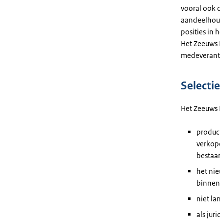
vooral ook 
aandeelhou
posities in 
Het Zeeuws I
medeverantw
Selectie
Het Zeeuws 
product
verkop
bestaa
het nie
binnen
niet la
als jur