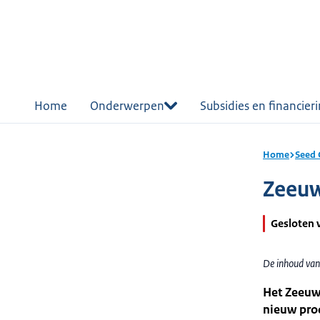
r de
tent
Home
Onderwerpen
Subsidies en financier
Home
Seed 
Zeeuw
Gesloten 
De inhoud van
Het Zeeuw
nieuw prod