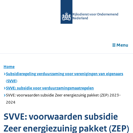
r de
tent
Rijksdienst voor Ondernemend
Nederland
Menu
Home
Subsidieregeling verduurzaming voor verenigingen van eigenaars
(SVVE)
SVVE: subsidie voor verduurzamingsmaatregelen
SVVE: voorwaarden subsidie Zeer energiezuinig pakket (ZEP) 2023-
2024
SVVE: voorwaarden subsidie
Zeer energiezuinig pakket (ZEP)