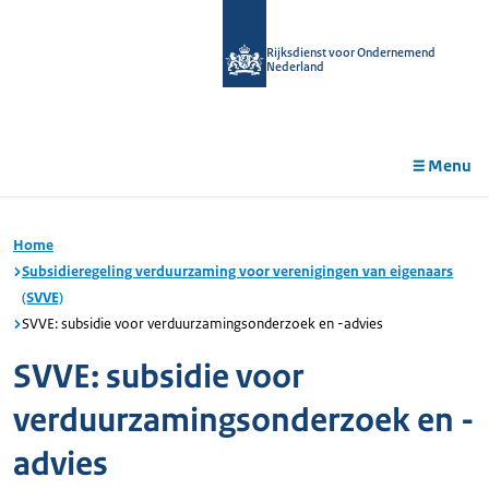
r de
tent
Rijksdienst voor Ondernemend
Nederland
Menu
Home
Subsidieregeling verduurzaming voor verenigingen van eigenaars
(SVVE)
SVVE: subsidie voor verduurzamingsonderzoek en -advies
SVVE: subsidie voor
verduurzamingsonderzoek en -
advies