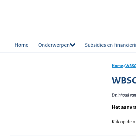
r de
tent
Home
Onderwerpen
Subsidies en financier
Home
WBSO:
WBSO:
De inhoud van
Het aanvr
Klik op de 