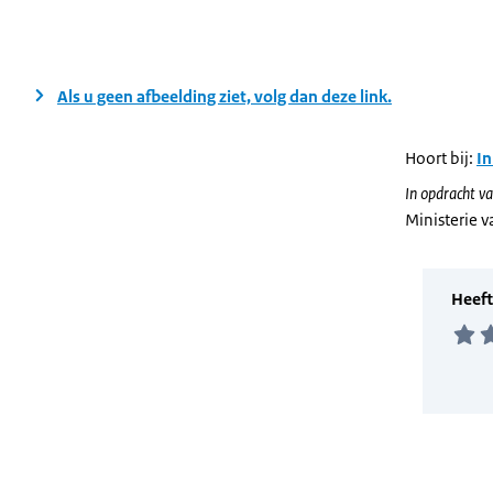
Als u geen afbeelding ziet, volg dan deze link.
Hoort bij:
In
In opdracht va
Ministerie 