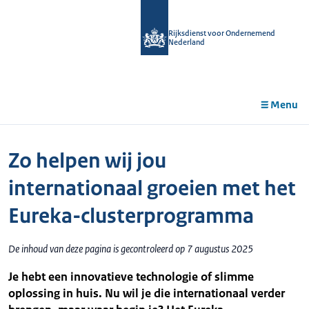
r de
tent
Rijksdienst voor Ondernemend
Nederland
Menu
Zo helpen wij jou
internationaal groeien met het
Eureka-clusterprogramma
De inhoud van deze pagina is gecontroleerd op 7 augustus 2025
Je hebt een innovatieve technologie of slimme
oplossing in huis. Nu wil je die internationaal verder