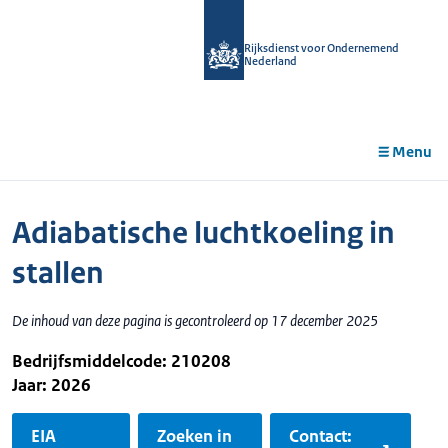
r de
tent
Rijksdienst voor Ondernemend
Nederland
Menu
Adiabatische luchtkoeling in
stallen
De inhoud van deze pagina is gecontroleerd op 17 december 2025
Bedrijfsmiddelcode: 210208
Jaar: 2026
EIA
Zoeken in
Contact: