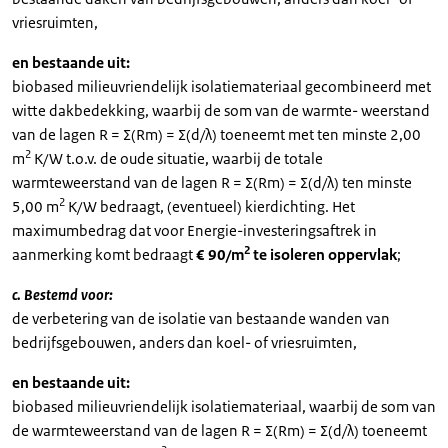
vriesruimten,
en bestaande uit:
biobased milieuvriendelijk isolatiemateriaal gecombineerd met
witte dakbedekking, waarbij de som van de warmte- weerstand
van de lagen R = Σ(Rm) = Σ(d/λ) toeneemt met ten minste 2,00
2
m
K/W t.o.v. de oude situatie, waarbij de totale
warmteweerstand van de lagen R = Σ(Rm) = Σ(d/λ) ten minste
2
5,00 m
K/W bedraagt, (eventueel) kierdichting. Het
maximumbedrag dat voor Energie-investeringsaftrek in
2
aanmerking komt bedraagt
€ 90/m
te isoleren oppervlak
;
c. Bestemd voor:
de verbetering van de isolatie van bestaande wanden van
bedrijfsgebouwen, anders dan koel- of vriesruimten,
en bestaande uit:
biobased milieuvriendelijk isolatiemateriaal, waarbij de som van
de warmteweerstand van de lagen R = Σ(Rm) = Σ(d/λ) toeneemt