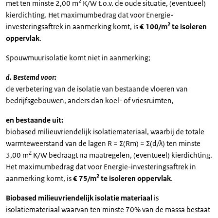
2
met ten minste 2,00 m
K/W t.o.v. de oude situatie, (eventueel)
kierdichting. Het maximumbedrag dat voor Energie-
2
investeringsaftrek in aanmerking komt, is
€ 100/m
te isoleren
oppervlak
.
Spouwmuurisolatie komt niet in aanmerking;
d. Bestemd voor:
de verbetering van de isolatie van bestaande vloeren van
bedrijfsgebouwen, anders dan koel- of vriesruimten,
en bestaande uit:
biobased milieuvriendelijk isolatiemateriaal, waarbij de totale
warmteweerstand van de lagen R = Σ(Rm) = Σ(d/λ) ten minste
2
3,00 m
K/W bedraagt na maatregelen, (eventueel) kierdichting.
Het maximumbedrag dat voor Energie-investeringsaftrek in
2
aanmerking komt, is
€ 75/m
te isoleren oppervlak
.
Biobased milieuvriendelijk isolatie materiaal
is
isolatiemateriaal waarvan ten minste 70% van de massa bestaat