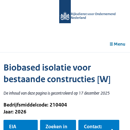
r de
tent
Rijksdienst voor Ondernemend
Nederland
Menu
Biobased isolatie voor
bestaande constructies [W]
De inhoud van deze pagina is gecontroleerd op 17 december 2025
Bedrijfsmiddelcode: 210404
Jaar: 2026
EIA
Zoeken in
Contact: