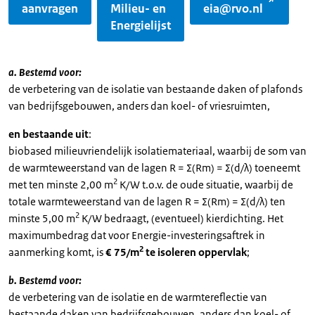
aanvragen
Milieu- en
eia@rvo.nl
Energielijst
a. Bestemd voor:
de verbetering van de isolatie van bestaande daken of plafonds
van bedrijfsgebouwen, anders dan koel- of vriesruimten,
en bestaande uit
:
biobased milieuvriendelijk isolatiemateriaal, waarbij de som van
de warmteweerstand van de lagen R = Σ(Rm) = Σ(d/λ) toeneemt
2
met ten minste 2,00 m
K/W t.o.v. de oude situatie, waarbij de
totale warmteweerstand van de lagen R = Σ(Rm) = Σ(d/λ) ten
2
minste 5,00 m
K/W bedraagt, (eventueel) kierdichting. Het
maximumbedrag dat voor Energie-investeringsaftrek in
2
aanmerking komt, is
€ 75/m
te isoleren oppervlak
;
b. Bestemd voor:
de verbetering van de isolatie en de warmtereflectie van
bestaande daken van bedrijfsgebouwen, anders dan koel- of