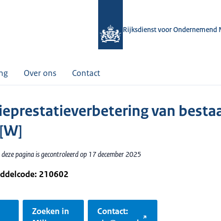
Rijksdienst voor Ondernemend 
ing
Over ons
Contact
ieprestatieverbetering van best
 [W]
 deze pagina is gecontroleerd op 17 december 2025
iddelcode: 210602
Zoeken in
Contact: