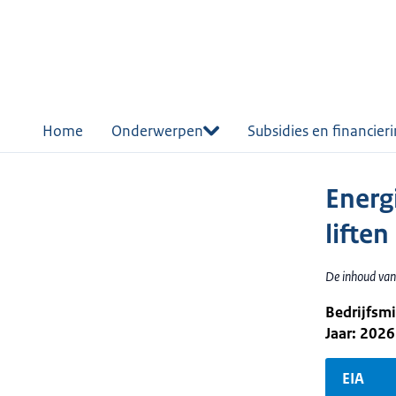
r de
tent
Home
Onderwerpen
Subsidies en financier
Energ
liften
De inhoud van
Bedrijfsm
Jaar: 2026
EIA