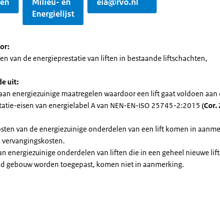
gen
Milieu- en
eia@rvo.nl
Energielijst
or:
en van de energieprestatie van liften in bestaande liftschachten,
e uit:
aan energiezuinige maatregelen waardoor een lift gaat voldoen aan
tatie-eisen van energielabel A van NEN-EN-ISO 25745-2:2015
(Cor.
osten van de energiezuinige onderdelen van een lift komen in aanme
e vervangingskosten.
n energiezuinige onderdelen van liften die in een geheel nieuwe lift
d gebouw worden toegepast, komen niet in aanmerking.