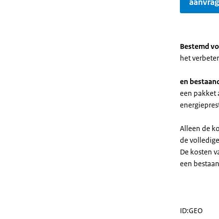
aanvra
Bestemd vo
het verbeter
en bestaand
een pakket 
energiepres
Alleen de k
de volledig
De kosten va
een bestaan
ID:GEO