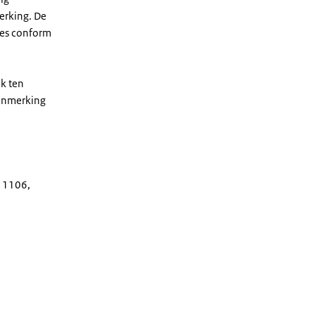
erking. De
ies conform
k ten
aanmerking
11106,