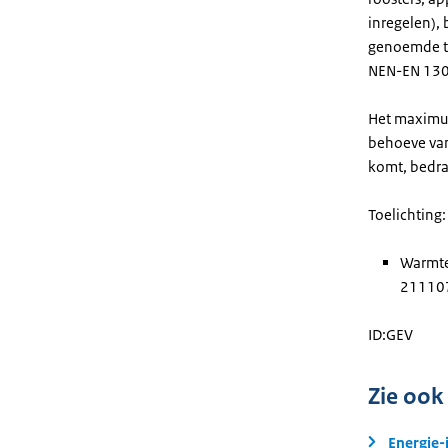
inregelen),
genoemde te
NEN-EN 130
Het maximum
behoeve van
komt, bedr
Toelichting:
Warmte
211107
ID:GEV
Zie ook
Energie-