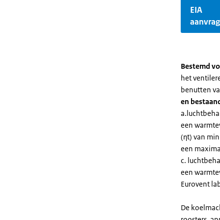
EIA
aanvra
Bestemd vo
het ventile
benutten va
en bestaand
a.luchtbeha
een warmtew
(ηt) van mi
een maximal
c. luchtbeh
een warmtew
Eurovent lab
De koelmach
roosters, a