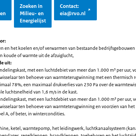
Zoeken in
Contact:
gen
Milieu- en
eia@rvo.nl
Energielijst
or:
ren en het koelen en/of verwarmen van bestaande bedrijfsgebouwen
n koude of warmte uit de afzuiglucht,
e uit:
ndelingskast, met een luchtdebiet van meer dan 1.000 m³ per uur, v
isselaar ten behoeve van warmteterugwinning met een thermisch
nimaal 78%, een maximaal drukverlies van 230 Pa over de warmtewis
e luchtsnelheid van 1,6 m/s in de kast.
andelingskast, met een luchtdebiet van meer dan 1.000 m³ per uur, v
isselaar ten behoeve van warmteterugwinning en voorzien van het 
el A, of beter, in wintercondities.
ine, ketel, warmtepomp, het leidingwerk, luchtkanaalsysteem (kan
ppendages, regelkleppen, brandkleppen, toebehoren en het luchtzijd