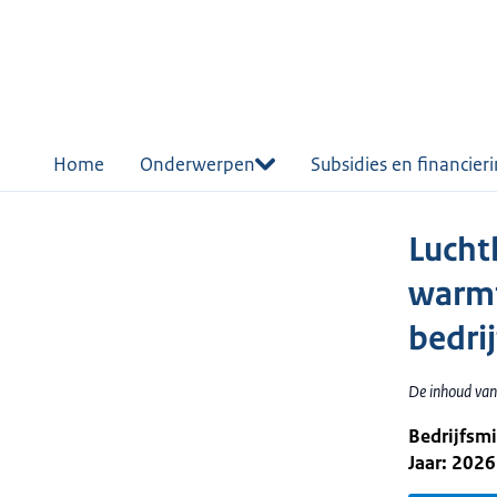
r de
tent
Home
Onderwerpen
Subsidies en financier
Lucht
warmt
bedri
De inhoud van
Bedrijfsm
Jaar: 2026