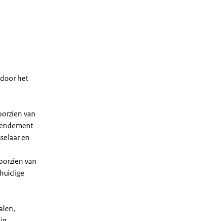
 door het
oorzien van
 rendement
selaar en
oorzien van
huidige
alen,
ig