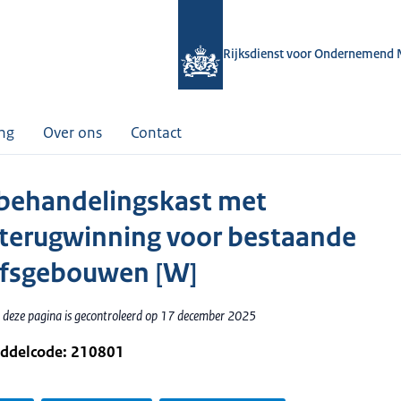
Rijksdienst voor Ondernemend 
ing
Over ons
Contact
behandelingskast met
erugwinning voor bestaande
jfsgebouwen [W]
 deze pagina is gecontroleerd op 17 december 2025
iddelcode: 210801