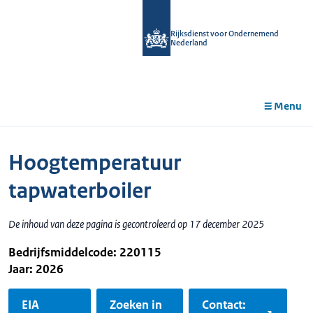
r de
tent
Rijksdienst voor Ondernemend
Nederland
Menu
Hoogtemperatuur
tapwaterboiler
De inhoud van deze pagina is gecontroleerd op 17 december 2025
Bedrijfsmiddelcode: 220115
Jaar: 2026
EIA
Zoeken in
Contact: