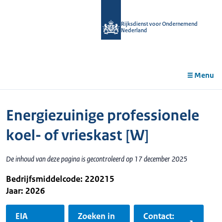
r de
tent
Rijksdienst voor Ondernemend
Nederland
Menu
Energiezuinige professionele
koel- of vrieskast [W]
De inhoud van deze pagina is gecontroleerd op 17 december 2025
Bedrijfsmiddelcode: 220215
Jaar: 2026
EIA
Zoeken in
Contact: