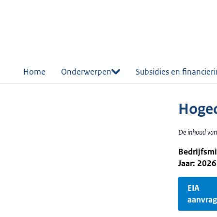
r de
tent
Home
Onderwerpen
Subsidies en financier
Hoged
De inhoud van
Bedrijfsm
Jaar: 2026
EIA
aanvra