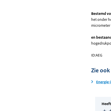
Bestemd vo
het onder h
micrometer 
en bestaand
hogedrukpom
​ID:AEG
Zie ook
Energie-