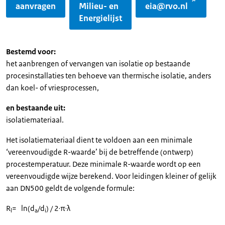
aanvragen
Milieu- en
eia@rvo.nl
Energielijst
Bestemd voor:
het aanbrengen of vervangen van isolatie op bestaande
procesinstallaties ten behoeve van thermische isolatie, anders
dan koel- of vriesprocessen,
en bestaande uit:
isolatiemateriaal.
Het isolatiemateriaal dient te voldoen aan een minimale
‘vereenvoudigde R-waarde’ bij de betreffende (ontwerp)
procestemperatuur. Deze minimale R-waarde wordt op een
vereenvoudigde wijze berekend. Voor leidingen kleiner of gelijk
aan DN500 geldt de volgende formule:
R
= ln(d
/d
) / 2∙π∙λ
l
a
i