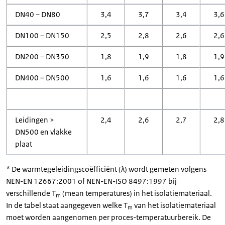
DN40 – DN80
3,4
3,7
3,4
3,6
DN100 – DN150
2,5
2,8
2,6
2,6
DN200 – DN350
1,8
1,9
1,8
1,9
DN400 – DN500
1,6
1,6
1,6
1,6
Leidingen >
2,4
2,6
2,7
2,8
DN500 en vlakke
plaat
* De warmtegeleidingscoëfficiënt (λ) wordt gemeten volgens
NEN-EN 12667:2001 of NEN-EN-ISO 8497:1997 bij
verschillende T
(mean temperatures) in het isolatiemateriaal.
m
In de tabel staat aangegeven welke T
van het isolatiemateriaal
m
moet worden aangenomen per proces-temperatuurbereik. De