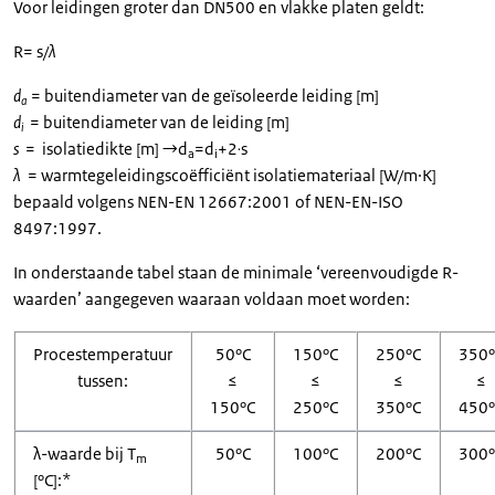
Voor leidingen groter dan DN500 en vlakke platen geldt:
R= s/
λ
d
= buitendiameter van de geïsoleerde leiding [m]
a
d
= buitendiameter van de leiding [m]
i
s
= isolatiedikte [m] →d
=d
+2∙s
a
i
λ
= warmtegeleidingscoëfficiënt isolatiemateriaal [W/m·K]
bepaald volgens NEN-EN 12667:2001 of NEN-EN-ISO
8497:1997.
In onderstaande tabel staan de minimale ‘vereenvoudigde R-
waarden’ aangegeven waaraan voldaan moet worden:
Procestemperatuur
50ºC
150ºC
250ºC
350º
tussen:
≤
≤
≤
≤
150ºC
250ºC
350ºC
450º
λ-waarde bij T
50ºC
100ºC
200ºC
300º
m
[ºC]:*