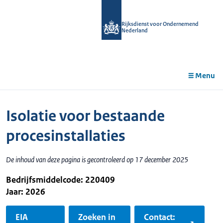
r de
tent
Rijksdienst voor Ondernemend
Nederland
Menu
Isolatie voor bestaande
procesinstallaties
De inhoud van deze pagina is gecontroleerd op 17 december 2025
Bedrijfsmiddelcode: 220409
Jaar: 2026
EIA
Zoeken in
Contact: