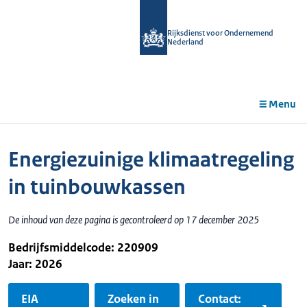
r de
tent
Rijksdienst voor Ondernemend
Nederland
Menu
Energiezuinige klimaatregeling
in tuinbouwkassen
De inhoud van deze pagina is gecontroleerd op 17 december 2025
Bedrijfsmiddelcode: 220909
Jaar: 2026
EIA
Zoeken in
Contact: